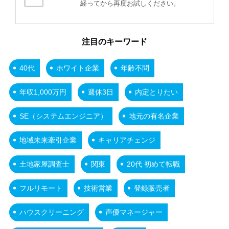
経ってから再度お試しください。
注目のキーワード
40代
ホワイト企業
年齢不問
年収1,000万円
週休3日
内定とりたい
SE（システムエンジニア）
地元の有名企業
地域未来牽引企業
キャリアチェンジ
土地家屋調査士
関東
20代 初めて転職
フルリモート
技術営業
登録販売者
ハウスクリーニング
声優マネージャー