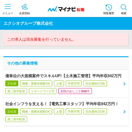
メニュー
会員登録
閲覧履歴
検索
エクシオグループ株式会社
この求人は現在募集を行っていません。
その他の募集情報
億単位の大規模案件でスキルUP!【土木施工管理】平均年収842万円
正社員
職種・業種未経験OK
上場
学歴不問
完全週休2日制
第二新卒歓迎
リモートワーク可
女性のおしごと掲載中
社会インフラを支える！【電気工事スタッフ】平均年収842万円！
正社員
職種・業種未経験OK
上場
学歴不問
完全週休2日制
第二新卒歓迎