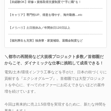
【未経験OK】研修＋資格取得支援制度で“手に職”を！
【キャリア】専門性UP、得意を増やす、海外勤務…etc
【メリハリ】土日祝休み／年間休日120日以上
【福利厚生も充実】独身寮・家賃補助、退職金制度など
＼都市の再開発など大規模プロジェクト多数／首都圏だ
からこそ、ダイナミックな仕事に挑戦して成長できる！
電気/土木/環境インフラ工事などを手がけ、日本の街づくりに
貢献する『エクシオグループ』。首都圏では大型プロジェク
トを中心に、すべてのオファーにお応えできないほどの案件
増を続けています。
今回は将来的に売上1.5倍増を実現するために、新たな仲間を
募集します！