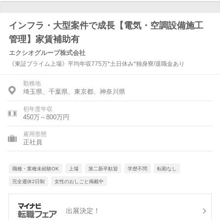
インフラ・大型案件で成長【電気・空調設備施工
管理】家賃補助有
エクシオグループ株式会社
《東証プライム上場》平均年収775万*土日休み*独身寮/退職金あり
勤務地
埼玉県、千葉県、東京都、神奈川県
初年度年収
450万～800万円
雇用形態
正社員
職種・業種未経験OK
上場
第二新卒歓迎
学歴不問
転勤なし
完全週休2日制
女性のおしごと掲載中
出展決定！