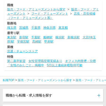
職種
販売・フード・アミューズメントから探す
>
販売・フード・アミ
ューズメント
>
フード・アミューズメント
>
店長・店長候補
（フード・アミューズメント系）
勤務地
埼玉県
茨城県
千葉県
神奈川県
東京都
最寄り駅
東京駅
新宿駅
千葉駅
船橋駅
横浜駅
新横浜駅
大宮(埼玉
県)駅
宇都宮駅
高崎駅
甲府駅
業種
流通・チェーンストア
特徴
第二新卒歓迎
女性管理職登用実績あり
オフィス内禁煙・分煙
「女性のおしごと」掲載中
5日以上連続休暇取得可能
転職TOP
販売・フード・アミューズメントから探す
販売・フード・アミュ
職種から転職・求人情報を探す