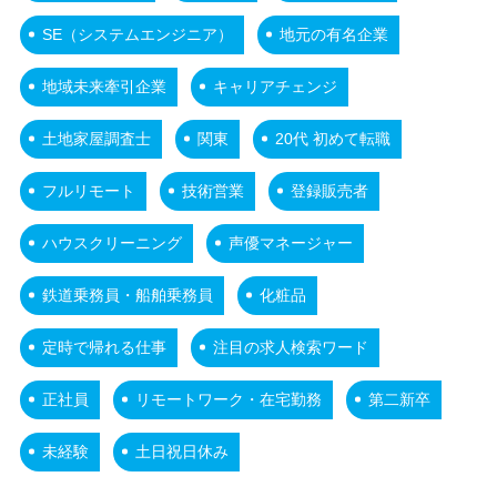
SE（システムエンジニア）
地元の有名企業
地域未来牽引企業
キャリアチェンジ
土地家屋調査士
関東
20代 初めて転職
フルリモート
技術営業
登録販売者
ハウスクリーニング
声優マネージャー
鉄道乗務員・船舶乗務員
化粧品
定時で帰れる仕事
注目の求人検索ワード
正社員
リモートワーク・在宅勤務
第二新卒
未経験
土日祝日休み