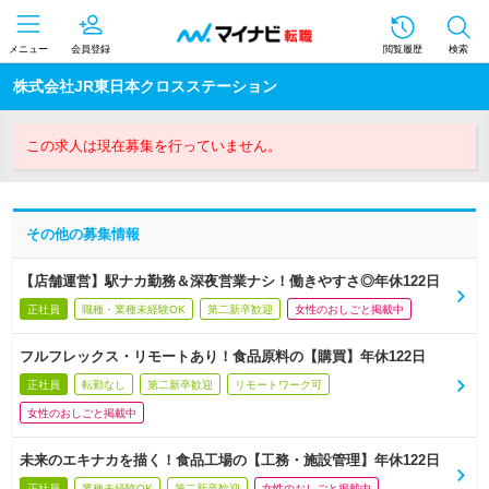
メニュー
会員登録
閲覧履歴
検索
株式会社JR東日本クロスステーション
この求人は現在募集を行っていません。
その他の募集情報
【店舗運営】駅ナカ勤務＆深夜営業ナシ！働きやすさ◎年休122日
正社員
職種・業種未経験OK
第二新卒歓迎
女性のおしごと掲載中
フルフレックス・リモートあり！食品原料の【購買】年休122日
正社員
転勤なし
第二新卒歓迎
リモートワーク可
女性のおしごと掲載中
未来のエキナカを描く！食品工場の【工務・施設管理】年休122日
正社員
業種未経験OK
第二新卒歓迎
女性のおしごと掲載中