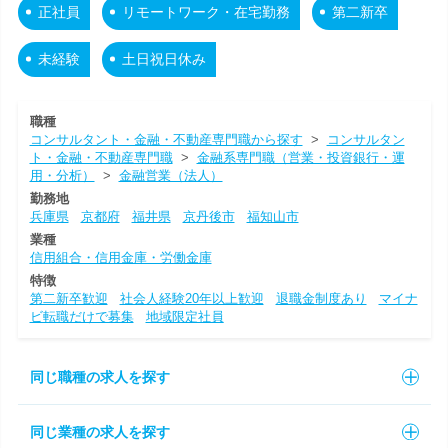
正社員
リモートワーク・在宅勤務
第二新卒
未経験
土日祝日休み
職種
コンサルタント・金融・不動産専門職から探す
>
コンサルタン
ト・金融・不動産専門職
>
金融系専門職（営業・投資銀行・運
用・分析）
>
金融営業（法人）
勤務地
兵庫県
京都府
福井県
京丹後市
福知山市
業種
信用組合・信用金庫・労働金庫
特徴
第二新卒歓迎
社会人経験20年以上歓迎
退職金制度あり
マイナ
ビ転職だけで募集
地域限定社員
同じ職種の求人を探す
同じ業種の求人を探す