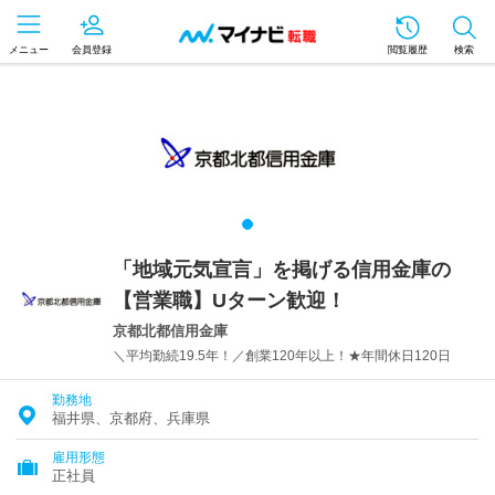
メニュー
会員登録
閲覧履歴
検索
「地域元気宣言」を掲げる信用金庫の
【営業職】Uターン歓迎！
京都北都信用金庫
＼平均勤続19.5年！／創業120年以上！★年間休日120日
勤務地
福井県、京都府、兵庫県
雇用形態
正社員