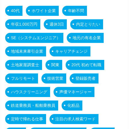
40代
ホワイト企業
年齢不問
年収1,000万円
週休3日
内定とりたい
SE（システムエンジニア）
地元の有名企業
地域未来牽引企業
キャリアチェンジ
土地家屋調査士
関東
20代 初めて転職
フルリモート
技術営業
登録販売者
ハウスクリーニング
声優マネージャー
鉄道乗務員・船舶乗務員
化粧品
定時で帰れる仕事
注目の求人検索ワード