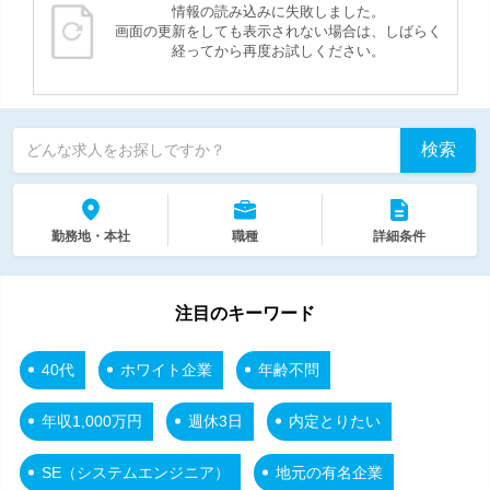
情報の読み込みに失敗しました。
画面の更新をしても表示されない場合は、しばらく
経ってから再度お試しください。
検索
どんな求人をお探しですか？
勤務地・本社
職種
詳細条件
注目のキーワード
40代
ホワイト企業
年齢不問
年収1,000万円
週休3日
内定とりたい
SE（システムエンジニア）
地元の有名企業