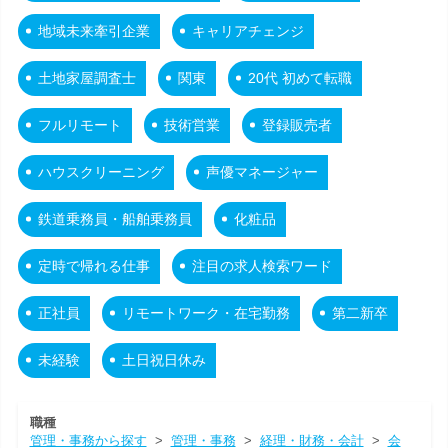
地域未来牽引企業
キャリアチェンジ
土地家屋調査士
関東
20代 初めて転職
フルリモート
技術営業
登録販売者
ハウスクリーニング
声優マネージャー
鉄道乗務員・船舶乗務員
化粧品
定時で帰れる仕事
注目の求人検索ワード
正社員
リモートワーク・在宅勤務
第二新卒
未経験
土日祝日休み
職種
管理・事務から探す
>
管理・事務
>
経理・財務・会計
>
会