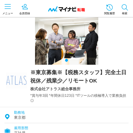
メニュー
会員登録
閲覧履歴
検索
※東京募集※【税務スタッフ】完全土日
祝休／残業少／リモートOK
株式会社アトラス総合事務所
*賞与年3回 *年間休日123日 *ITツールの積極導入で業務負担
◎
勤務地
東京都
雇用形態
正社員