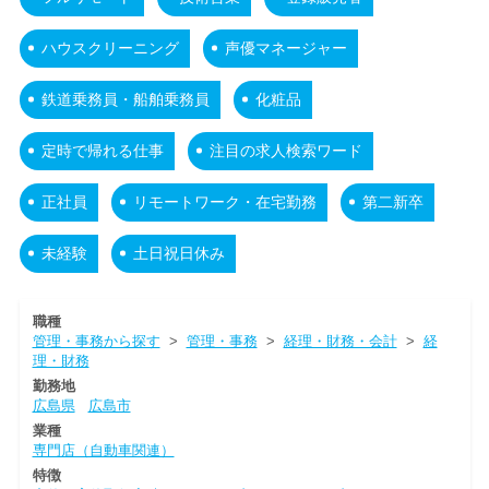
ハウスクリーニング
声優マネージャー
鉄道乗務員・船舶乗務員
化粧品
定時で帰れる仕事
注目の求人検索ワード
正社員
リモートワーク・在宅勤務
第二新卒
未経験
土日祝日休み
職種
管理・事務から探す
>
管理・事務
>
経理・財務・会計
>
経
理・財務
勤務地
広島県
広島市
業種
専門店（自動車関連）
特徴