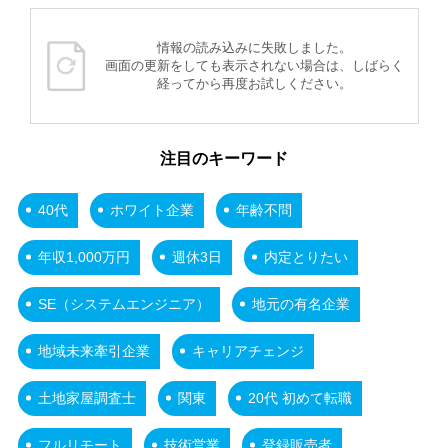
情報の読み込みに失敗しました。
画面の更新をしても表示されない場合は、しばらく
経ってから再度お試しください。
注目のキーワード
40代
ホワイト企業
年齢不問
年収1,000万円
週休3日
内定とりたい
SE（システムエンジニア）
地元の有名企業
地域未来牽引企業
キャリアチェンジ
土地家屋調査士
関東
20代 初めて転職
フルリモート
技術営業
登録販売者