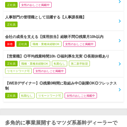
正社員
女性のおしごと掲載中
人事部門の管理職として活躍する【人事課長職】
正社員
会社の成長を支える【採用担当】経験不問◎残業月10h以内
新着
正社員
職種・業種未経験OK
女性のおしごと掲載中
【営業職】◎平均残業時間10h ◎福利厚生充実 ◎長期休暇あり
正社員
職種・業種未経験OK
転勤なし
第二新卒歓迎
リモートワーク可
女性のおしごと掲載中
【WEBデザイナー】◎残業0時間に取組み中◎副業OK◎フレックス
制
正社員
転勤なし
リモートワーク可
女性のおしごと掲載中
多角的に事業展開するマツダ系基幹ディーラーで