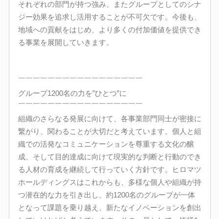
それぞれの部門が持つ強み、またグループとしてのシナ
ジー効果を追求し活用することが不可欠です。今後も、
地域への貢献をはじめ、より多くの付加価値を提供でき
る事業を展開していきます。
￣￣￣￣￣￣￣￣￣￣￣￣￣￣￣￣￣
グループ1200名の力を”ひとつ”に
￣￣￣￣￣￣￣￣￣￣￣￣￣￣￣￣￣
組織のさらなる発展に向けて、各事業部門同士が密接に
繋がり、関わることが大切だと考えています。個人と組
織での活発なコミュニケーションを尊重する文化の醸
成、そして目的達成に向けて現実的な判断と行動のでき
る人材の育成を継続して行っていく方針です。ヒロマツ
ホールディングスはこれからも、多様な個人や組織が持
つ潜在的な力を引き出し、約1200名のグループが一体
となって課題を乗り越え、新たなイノベーションを創出