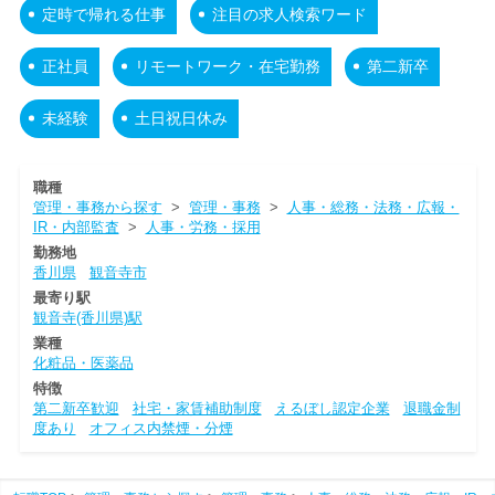
定時で帰れる仕事
注目の求人検索ワード
正社員
リモートワーク・在宅勤務
第二新卒
未経験
土日祝日休み
職種
管理・事務から探す
>
管理・事務
>
人事・総務・法務・広報・
IR・内部監査
>
人事・労務・採用
勤務地
香川県
観音寺市
最寄り駅
観音寺(香川県)駅
業種
化粧品・医薬品
特徴
第二新卒歓迎
社宅・家賃補助制度
えるぼし認定企業
退職金制
度あり
オフィス内禁煙・分煙