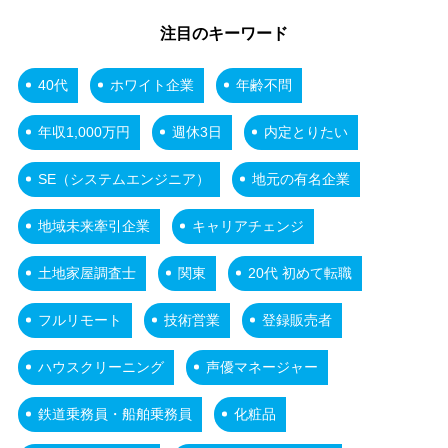
注目のキーワード
40代
ホワイト企業
年齢不問
年収1,000万円
週休3日
内定とりたい
SE（システムエンジニア）
地元の有名企業
地域未来牽引企業
キャリアチェンジ
土地家屋調査士
関東
20代 初めて転職
フルリモート
技術営業
登録販売者
ハウスクリーニング
声優マネージャー
鉄道乗務員・船舶乗務員
化粧品