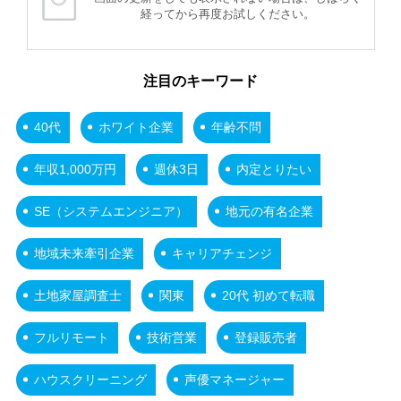
経ってから再度お試しください。
注目のキーワード
40代
ホワイト企業
年齢不問
年収1,000万円
週休3日
内定とりたい
SE（システムエンジニア）
地元の有名企業
地域未来牽引企業
キャリアチェンジ
土地家屋調査士
関東
20代 初めて転職
フルリモート
技術営業
登録販売者
ハウスクリーニング
声優マネージャー