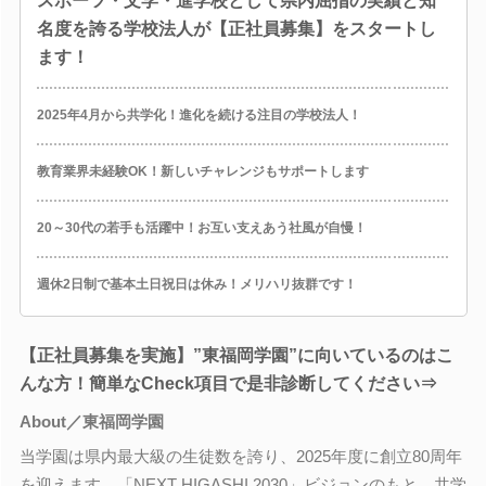
スポーツ・文学・進学校として県内屈指の実績と知
名度を誇る学校法人が【正社員募集】をスタートし
ます！
2025年4月から共学化！進化を続ける注目の学校法人！
教育業界未経験OK！新しいチャレンジもサポートします
20～30代の若手も活躍中！お互い支えあう社風が自慢！
週休2日制で基本土日祝日は休み！メリハリ抜群です！
【正社員募集を実施】”東福岡学園”に向いているのはこ
んな方！簡単なCheck項目で是非診断してください⇒
About／東福岡学園
当学園は県内最大級の生徒数を誇り、2025年度に創立80周年
を迎えます。「NEXT HIGASHI 2030」ビジョンのもと、共学