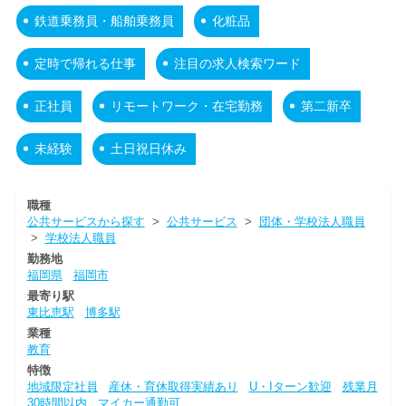
鉄道乗務員・船舶乗務員
化粧品
定時で帰れる仕事
注目の求人検索ワード
正社員
リモートワーク・在宅勤務
第二新卒
未経験
土日祝日休み
職種
公共サービスから探す
>
公共サービス
>
団体・学校法人職員
>
学校法人職員
勤務地
福岡県
福岡市
最寄り駅
東比恵駅
博多駅
業種
教育
特徴
地域限定社員
産休・育休取得実績あり
U・Iターン歓迎
残業月
30時間以内
マイカー通勤可