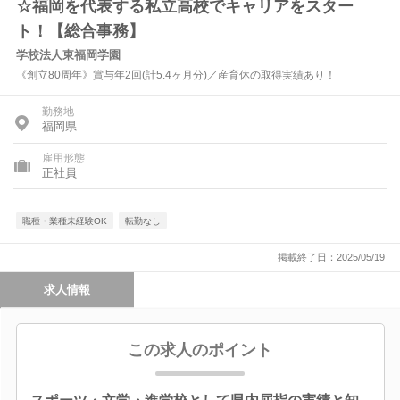
☆福岡を代表する私立高校でキャリアをスター
ト！【総合事務】
学校法人東福岡学園
《創立80周年》賞与年2回(計5.4ヶ月分)／産育休の取得実績あり！
勤務地
福岡県
雇用形態
正社員
職種・業種未経験OK
転勤なし
掲載終了日：2025/05/19
求人情報
この求人のポイント