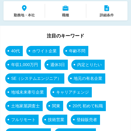
勤務地・本社
職種
詳細条件
注目のキーワード
40代
ホワイト企業
年齢不問
年収1,000万円
週休3日
内定とりたい
SE（システムエンジニア）
地元の有名企業
地域未来牽引企業
キャリアチェンジ
土地家屋調査士
関東
20代 初めて転職
フルリモート
技術営業
登録販売者