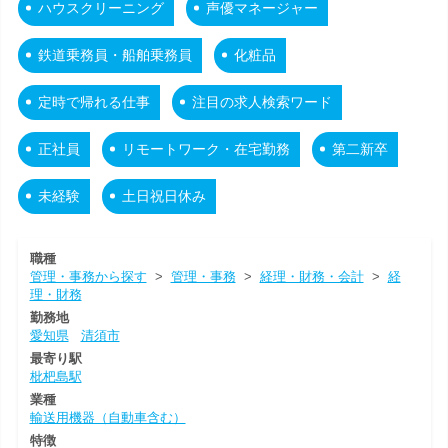
ハウスクリーニング
声優マネージャー
鉄道乗務員・船舶乗務員
化粧品
定時で帰れる仕事
注目の求人検索ワード
正社員
リモートワーク・在宅勤務
第二新卒
未経験
土日祝日休み
職種
管理・事務から探す
>
管理・事務
>
経理・財務・会計
>
経
理・財務
勤務地
愛知県
清須市
最寄り駅
枇杷島駅
業種
輸送用機器（自動車含む）
特徴