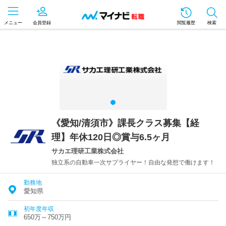
メニュー
会員登録
閲覧履歴
検索
《愛知/清須市》課長クラス募集【経
理】年休120日◎賞与6.5ヶ月
サカエ理研工業株式会社
独立系の自動車一次サプライヤー！自由な発想で働けます！
勤務地
愛知県
初年度年収
650万～750万円