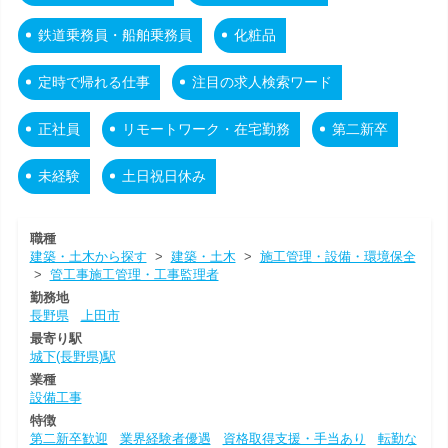
鉄道乗務員・船舶乗務員
化粧品
定時で帰れる仕事
注目の求人検索ワード
正社員
リモートワーク・在宅勤務
第二新卒
未経験
土日祝日休み
職種
建築・土木から探す
>
建築・土木
>
施工管理・設備・環境保全
>
管工事施工管理・工事監理者
勤務地
長野県
上田市
最寄り駅
城下(長野県)駅
業種
設備工事
特徴
第二新卒歓迎
業界経験者優遇
資格取得支援・手当あり
転勤な