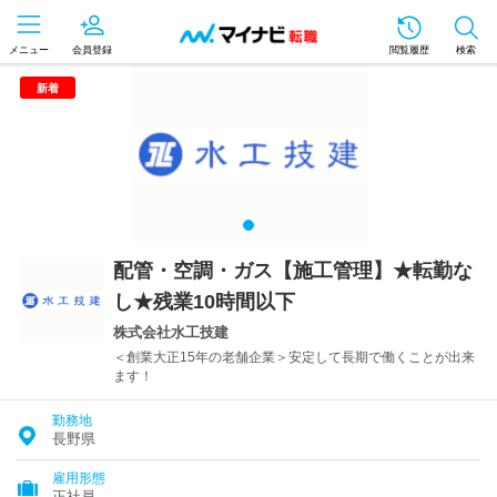
メニュー
会員登録
閲覧履歴
検索
新着
配管・空調・ガス【施工管理】★転勤な
し★残業10時間以下
株式会社水工技建
＜創業大正15年の老舗企業＞安定して長期で働くことが出来
ます！
勤務地
長野県
雇用形態
正社員