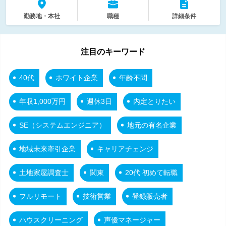
勤務地・本社
職種
詳細条件
注目のキーワード
40代
ホワイト企業
年齢不問
年収1,000万円
週休3日
内定とりたい
SE（システムエンジニア）
地元の有名企業
地域未来牽引企業
キャリアチェンジ
土地家屋調査士
関東
20代 初めて転職
フルリモート
技術営業
登録販売者
ハウスクリーニング
声優マネージャー