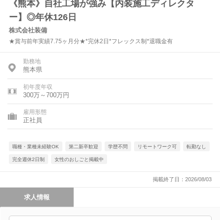
《熊本》自社工場が強み【内装施工ディレクタ
ー】◎年休126日
株式会社装備
★賞与前年実績7.75ヶ月分★*完休2日*フレックス制*退職金有
勤務地
熊本県
初年度年収
300万～700万円
雇用形態
正社員
職種・業種未経験OK
第二新卒歓迎
学歴不問
リモートワーク可
転勤なし
完全週休2日制
女性のおしごと掲載中
掲載終了日：2026/08/03
求人情報