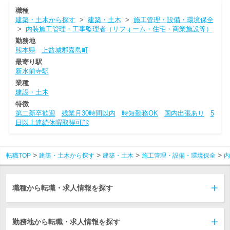
職種
建築・土木から探す
>
建築・土木
>
施工管理・設備・環境保全
>
内装施工管理・工事監理者（リフォーム・住宅・商業施設等）
勤務地
熊本県
上益城郡嘉島町
最寄り駅
新水前寺駅
業種
建設・土木
特徴
第二新卒歓迎
残業月30時間以内
時短勤務OK
国内出張あり
5
日以上連続休暇取得可能
転職TOP
建築・土木から探す
建築・土木
施工管理・設備・環境保全
内
職種から転職・求人情報を探す
勤務地から転職・求人情報を探す