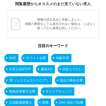
閲覧履歴からオススメのまだ見ていない求人
情報の読み込みに失敗しました。
画面の更新をしても表示されない場合は、しばらく
経ってから再度お試しください。
注目のキーワード
40代
ホワイト企業
年齢不問
年収1,000万円
週休3日
内定とりたい
SE（システムエンジニア）
地元の有名企業
地域未来牽引企業
キャリアチェンジ
土地家屋調査士
関東
20代 初めて転職