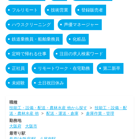
フルリモート
技術営業
登録販売者
ハウスクリーニング
声優マネージャー
鉄道乗務員・船舶乗務員
化粧品
定時で帰れる仕事
注目の求人検索ワード
正社員
リモートワーク・在宅勤務
第二新卒
未経験
土日祝日休み
職種
技能工・設備・配送・農林水産 他から探す
>
技能工・設備・配
送・農林水産 他
>
配送・運送・倉庫
>
倉庫作業・管理
勤務地
大阪府
大阪市
最寄り駅
長原(大阪府)駅
八尾南駅