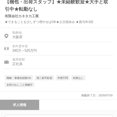
【梱包・出荷スタッフ】★未経験歓迎★大手と取
引中★転勤なし
有限会社カネタカ工業
★できることを少しずつ増やせばOK★土日祝休み ★賞与年3回
勤務地
大阪府
初年度年収
345万～525万円
雇用形態
正社員
職種・業種未経験OK
第二新卒歓迎
学歴不問
転勤なし
女性のおしごと掲載中
掲載終了日：2026/07/30
求人情報