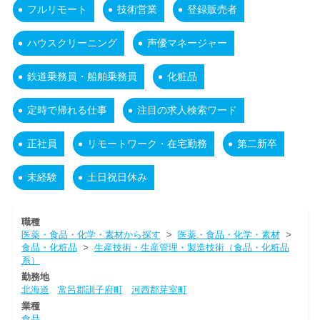
フルリモート
技術営業
登録販売者
ハウスクリーニング
声優マネージャー
鉄道乗務員・船舶乗務員
化粧品
定時で帰れる仕事
注目の求人検索ワード
正社員
リモートワーク・在宅勤務
第二新卒
未経験
土日祝日休み
職種
医薬・食品・化学・素材から探す
>
医薬・食品・化学・素材
>
食品・化粧品
>
生産技術・生産管理・製造技術（食品・化粧品
系）
勤務地
北海道
常呂郡訓子府町
河西郡芽室町
業種
食品