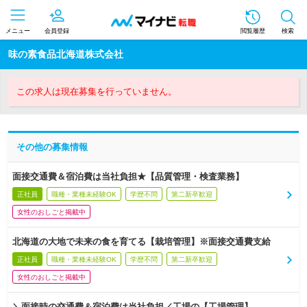
メニュー
会員登録
閲覧履歴
検索
味の素食品北海道株式会社
この求人は現在募集を行っていません。
その他の募集情報
面接交通費＆宿泊費は当社負担★【品質管理・検査業務】
正社員
職種・業種未経験OK
学歴不問
第二新卒歓迎
女性のおしごと掲載中
北海道の大地で未来の食を育てる【栽培管理】※面接交通費支給
正社員
職種・業種未経験OK
学歴不問
第二新卒歓迎
女性のおしごと掲載中
＼面接時の交通費＆宿泊費は当社負担／工場の【工場管理】