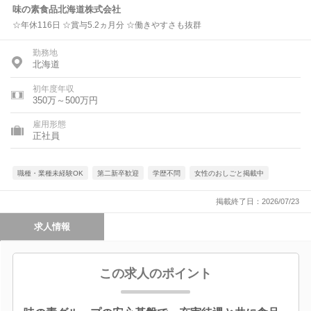
味の素食品北海道株式会社
☆年休116日 ☆賞与5.2ヵ月分 ☆働きやすさも抜群
勤務地
北海道
初年度年収
350万～500万円
雇用形態
正社員
職種・業種未経験OK
第二新卒歓迎
学歴不問
女性のおしごと掲載中
掲載終了日：2026/07/23
求人情報
この求人のポイント