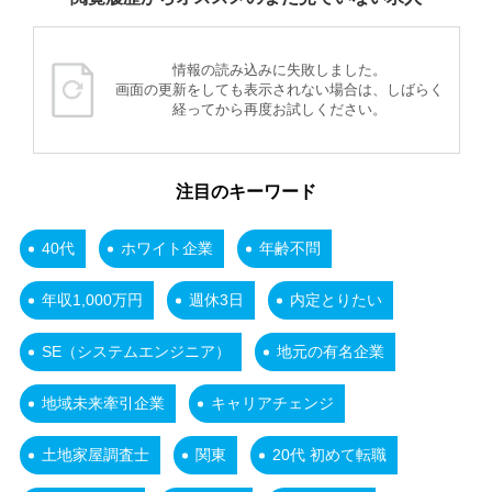
情報の読み込みに失敗しました。
画面の更新をしても表示されない場合は、しばらく
経ってから再度お試しください。
注目のキーワード
40代
ホワイト企業
年齢不問
年収1,000万円
週休3日
内定とりたい
SE（システムエンジニア）
地元の有名企業
地域未来牽引企業
キャリアチェンジ
土地家屋調査士
関東
20代 初めて転職