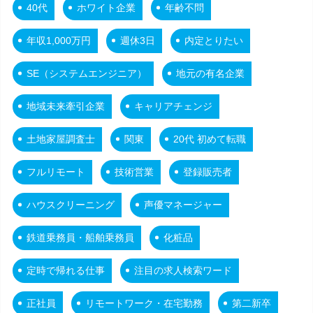
40代
ホワイト企業
年齢不問
年収1,000万円
週休3日
内定とりたい
SE（システムエンジニア）
地元の有名企業
地域未来牽引企業
キャリアチェンジ
土地家屋調査士
関東
20代 初めて転職
フルリモート
技術営業
登録販売者
ハウスクリーニング
声優マネージャー
鉄道乗務員・船舶乗務員
化粧品
定時で帰れる仕事
注目の求人検索ワード
正社員
リモートワーク・在宅勤務
第二新卒