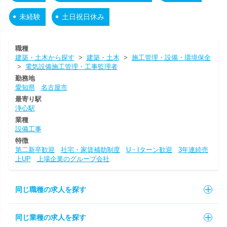
未経験
土日祝日休み
職種
建築・土木から探す
>
建築・土木
>
施工管理・設備・環境保全
>
電気設備施工管理・工事監理者
勤務地
愛知県
名古屋市
最寄り駅
浄心駅
業種
設備工事
特徴
第二新卒歓迎
社宅・家賃補助制度
U・Iターン歓迎
3年連続売
上UP
上場企業のグループ会社
同じ職種の求人を探す
同じ業種の求人を探す