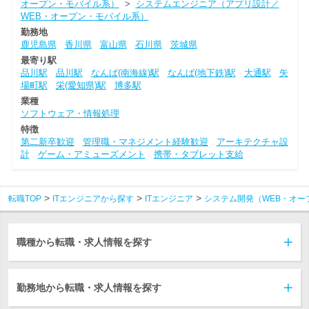
オープン・モバイル系）
>
システムエンジニア（アプリ設計／
WEB・オープン・モバイル系）
勤務地
鹿児島県
香川県
富山県
石川県
茨城県
最寄り駅
品川駅
品川駅
なんば(南海線)駅
なんば(地下鉄)駅
大通駅
矢
場町駅
栄(愛知県)駅
博多駅
業種
ソフトウェア・情報処理
特徴
第二新卒歓迎
管理職・マネジメント経験歓迎
アーキテクチャ設
計
ゲーム・アミューズメント
携帯・タブレット支給
転職TOP
ITエンジニアから探す
ITエンジニア
システム開発（WEB・オー
職種から転職・求人情報を探す
勤務地から転職・求人情報を探す