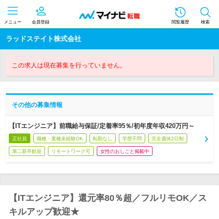
メニュー
会員登録
閲覧履歴
検索
ラッドステイト株式会社
この求人は現在募集を行っていません。
その他の募集情報
【ITエンジニア】前職給与保証/定着率95％/初年度年収420万円～
正社員
職種・業種未経験OK
転勤なし
学歴不問
完全週休2日制
第二新卒歓迎
リモートワーク可
女性のおしごと掲載中
【ITエンジニア】還元率80％超／フルリモOK／ス
キルアップ歓迎★