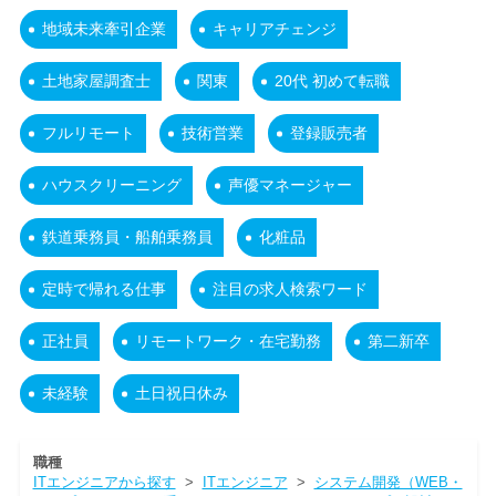
地域未来牽引企業
キャリアチェンジ
土地家屋調査士
関東
20代 初めて転職
フルリモート
技術営業
登録販売者
ハウスクリーニング
声優マネージャー
鉄道乗務員・船舶乗務員
化粧品
定時で帰れる仕事
注目の求人検索ワード
正社員
リモートワーク・在宅勤務
第二新卒
未経験
土日祝日休み
職種
ITエンジニアから探す
>
ITエンジニア
>
システム開発（WEB・