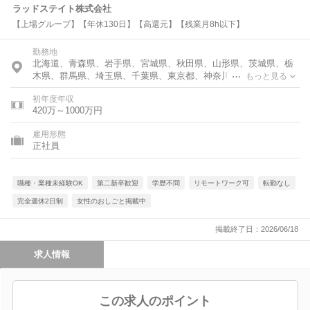
ラッドステイト株式会社
【上場グループ】【年休130日】【高還元】【残業月8h以下】
勤務地
北海道、青森県、岩手県、宮城県、秋田県、山形県、茨城県、栃
木県、群馬県、埼玉県、千葉県、東京都、神奈川県、富山県、石
もっと見る
川県、福井県、新潟県、山梨県、長野県、岐阜県、静岡県、愛知
初年度年収
県、三重県、滋賀県、京都府、大阪府、兵庫県、奈良県、和歌山
420万～1000万円
県、鳥取県、島根県、岡山県、広島県、山口県、徳島県、香川
県、愛媛県、高知県、福岡県、佐賀県、長崎県、熊本県、大分
雇用形態
県、宮崎県、鹿児島県、沖縄県
正社員
職種・業種未経験OK
第二新卒歓迎
学歴不問
リモートワーク可
転勤なし
完全週休2日制
女性のおしごと掲載中
掲載終了日：2026/06/18
求人情報
この求人のポイント