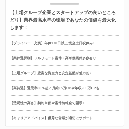
【上場グループ企業とスタートアップの良いところ
どり】業界最高水準の環境であなたの価値を最大化
します！
【プライベート充実】年休130日以上/完全土日祝休み♪
【案件選択制】フルリモート案件・高単価案件多数有り
【上場グループ】豊富な資金力と安定基盤が魅力的♪
【高待遇】還元率80％超／月給15万UPや年収200万UPも
【透明性の高さ】契約単価や案件情報全て開示♪
【キャリアアドバイス】優秀な営業が適切にサポート