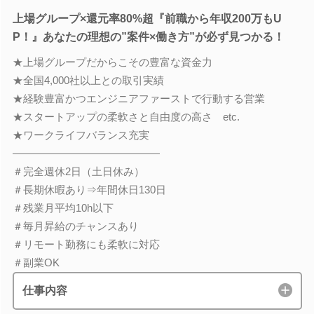
上場グループ×還元率80%超『前職から年収200万もU
P！』あなたの理想の”案件×働き方”が必ず見つかる！
★上場グループだからこその豊富な資金力
★全国4,000社以上との取引実績
★経験豊富かつエンジニアファーストで行動する営業
★スタートアップの柔軟さと自由度の高さ etc.
★ワークライフバランス充実
――――――――――――――
＃完全週休2日（土日休み）
＃長期休暇あり⇒年間休日130日
＃残業月平均10h以下
＃毎月昇給のチャンスあり
＃リモート勤務にも柔軟に対応
＃副業OK
仕事内容