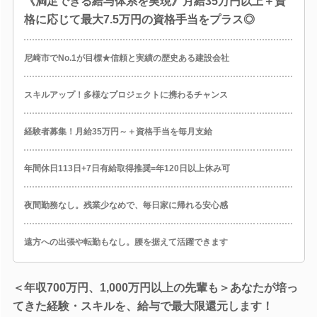
《満足できる給与体系を実現》月給35万円以上＋資
格に応じて最大7.5万円の資格手当をプラス◎
尼崎市でNo.1が目標★信頼と実績の歴史ある建設会社
スキルアップ！多様なプロジェクトに携わるチャンス
経験者募集！月給35万円～＋資格手当を毎月支給
年間休日113日+7日有給取得推奨=年120日以上休み可
夜間勤務なし。残業少なめで、毎日家に帰れる安心感
遠方への出張や転勤もなし。腰を据えて活躍できます
＜年収700万円、1,000万円以上の先輩も＞あなたが培っ
てきた経験・スキルを、給与で最大限還元します！