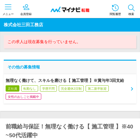
メニュー
会員登録
閲覧履歴
検索
株式会社三田工務店
この求人は現在募集を行っていません。
その他の募集情報
無理なく働けて、スキルを磨ける【 施工管理 】※賞与年3回支給
正社員
転勤なし
学歴不問
完全週休2日制
第二新卒歓迎
女性のおしごと掲載中
前職給与保証！無理なく働ける【 施工管理 】※40
~50代活躍中