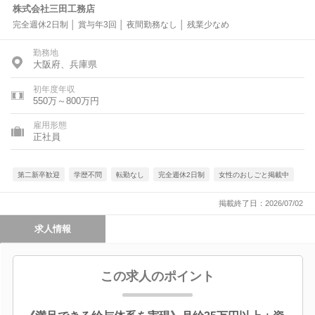
株式会社三田工務店
完全週休2日制 │ 賞与年3回 │ 夜間勤務なし │ 残業少なめ
勤務地
大阪府、兵庫県
初年度年収
550万～800万円
雇用形態
正社員
第二新卒歓迎
学歴不問
転勤なし
完全週休2日制
女性のおしごと掲載中
掲載終了日：2026/07/02
求人情報
この求人のポイント