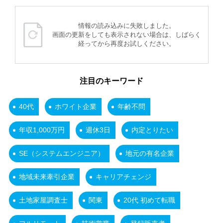
情報の読み込みに失敗しました。
画面の更新をしても表示されない場合は、しばらく
経ってから再度お試しください。
注目のキーワード
40代
ホワイト企業
年齢不問
年収1,000万円
週休3日
内定とりたい
SE（システムエンジニア）
地元の有名企業
地域未来牽引企業
キャリアチェンジ
土地家屋調査士
関東
20代 初めて転職