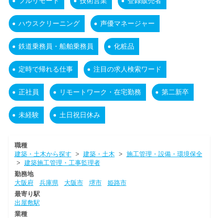
フルリモート
技術営業
登録販売者
ハウスクリーニング
声優マネージャー
鉄道乗務員・船舶乗務員
化粧品
定時で帰れる仕事
注目の求人検索ワード
正社員
リモートワーク・在宅勤務
第二新卒
未経験
土日祝日休み
職種
建築・土木から探す
>
建築・土木
>
施工管理・設備・環境保全
>
建築施工管理・工事監理者
勤務地
大阪府
兵庫県
大阪市
堺市
姫路市
最寄り駅
出屋敷駅
業種