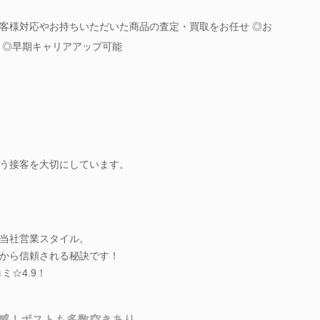
客様対応やお持ちいただいた商品の査定・買取をお任せ ◎お
 ◎早期キャリアアップ可能
う接客を大切にしています。
当社営業スタイル。
から信頼される秘訣です！
ミ☆4.9！
感！ポストも多数空きあり