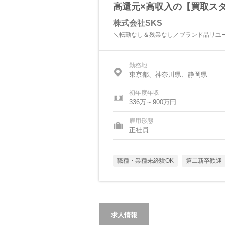
高還元×高収入の【買取スタ
株式会社SKS
＼転勤なし＆残業なし／ブランド品リユ
勤務地
東京都、神奈川県、静岡県
初年度年収
336万～900万円
雇用形態
正社員
職種・業種未経験OK
第二新卒歓迎
求人情報