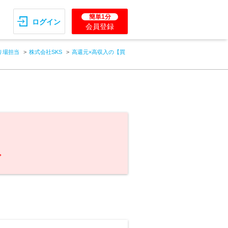
簡単1分
ログイン
会員登録
り場担当
株式会社SKS
高還元×高収入の【買
。