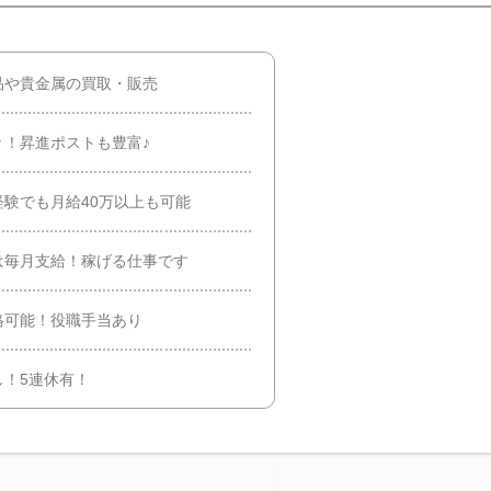
品や貴金属の買取・販売
々！昇進ポストも豊富♪
験でも月給40万以上も可能
は毎月支給！稼げる仕事です
格可能！役職手当あり
！5連休有！