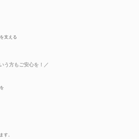
を支える
いう方もご安心を！／
を
べます。