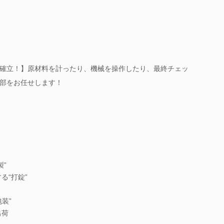
確立！】原材料を計ったり、機械を操作したり、最終チェッ
部をお任せします！
製”
る“打錠”
装”
出荷