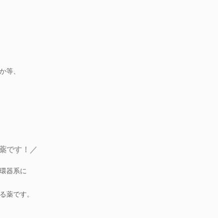
か等、
薬です！／
環器系に
る薬です。