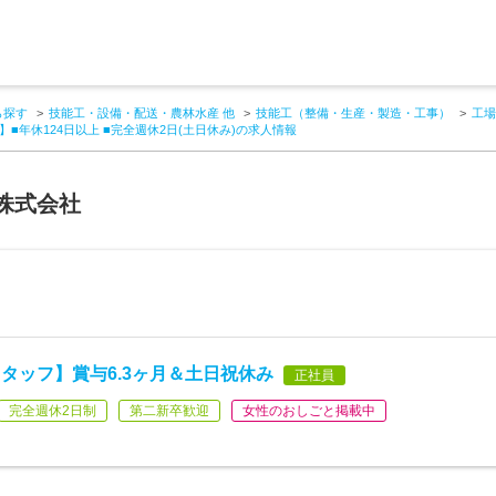
ら探す
技能工・設備・配送・農林水産 他
技能工（整備・生産・製造・工事）
工場
■年休124日以上 ■完全週休2日(土日休み)の求人情報
株式会社
タッフ】賞与6.3ヶ月＆土日祝休み
正社員
完全週休2日制
第二新卒歓迎
女性のおしごと掲載中