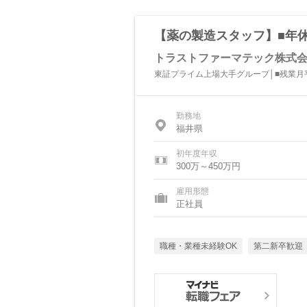
【薬の製造スタッフ】■年休1
トラストファーマテック株式
東証プライム上場大手グループ│■残業月平
勤務地
福井県
初年度年収
300万～450万円
雇用形態
正社員
職種・業種未経験OK
第二新卒歓迎