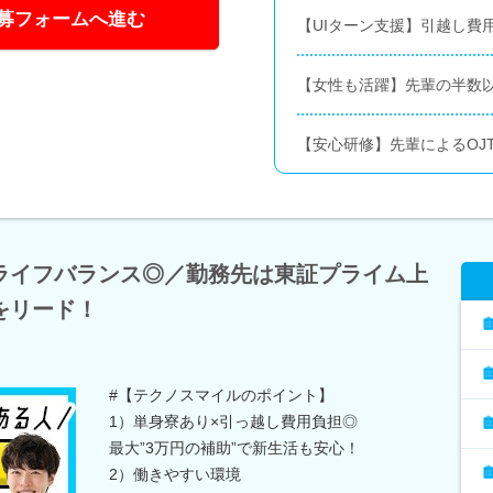
募フォームへ進む
【UIターン支援】引越し費
【女性も活躍】先輩の半数
【安心研修】先輩によるOJ
ライフバランス◎／勤務先は東証プライム上
をリード！
#【テクノスマイルのポイント】
1）単身寮あり×引っ越し費用負担◎
最大”3万円の補助”で新生活も安心！
2）働きやすい環境