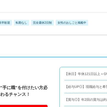
新卒歓迎
転勤なし
完全週休2日制
女性のおしごと掲載中
【休日】年休121日以上＋G
【給与UP◎】現職給与と希
"手に職"を付けたい方必
携わるチャンス！
【賞与◎】年2回の賞与は約