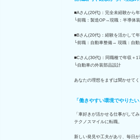
■Aさん(20代)：完全未経験から
└前職：製造OP→現職：半導体
■Bさん(20代)：経験を活かして年
└前職：自動車整備→ 現職：自
■Cさん(30代)：同職種で年収＋1
└自動車の外装部品設計
あなたの理想をまずは聞かせてく
「働きやすい環境でやりたい
「車好きが活かせる仕事がしてみ
テクノスマイルに転職。
新しい発見や工夫があり、毎日が