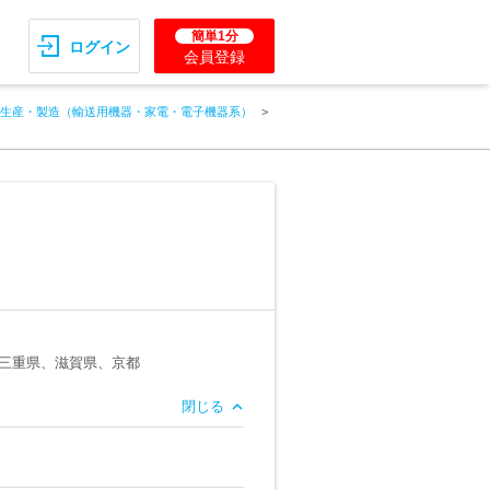
簡単1分
ログイン
会員登録
生産・製造（輸送用機器・家電・電子機器系）
三重県、滋賀県、京都
閉じる