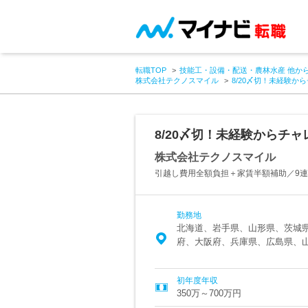
転職TOP
技能工・設備・配送・農林水産 他か
株式会社テクノスマイル
8/20〆切！未経験
8/20〆切！未経験からチ
株式会社テクノスマイル
引越し費用全額負担＋家賃半額補助／9連
勤務地
北海道、岩手県、山形県、茨城
府、大阪府、兵庫県、広島県、
初年度年収
350万～700万円