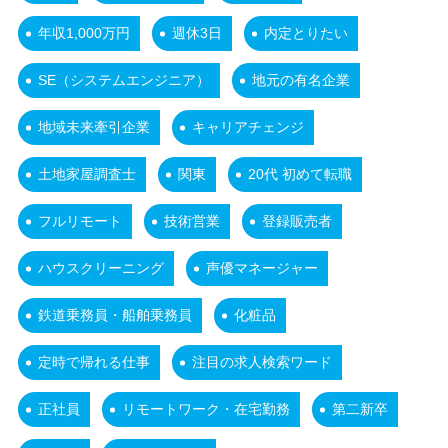
年収1,000万円
週休3日
内定とりたい
SE（システムエンジニア）
地元の有名企業
地域未来牽引企業
キャリアチェンジ
土地家屋調査士
関東
20代 初めて転職
フルリモート
技術営業
登録販売者
ハウスクリーニング
声優マネージャー
鉄道乗務員・船舶乗務員
化粧品
定時で帰れる仕事
注目の求人検索ワード
正社員
リモートワーク・在宅勤務
第二新卒