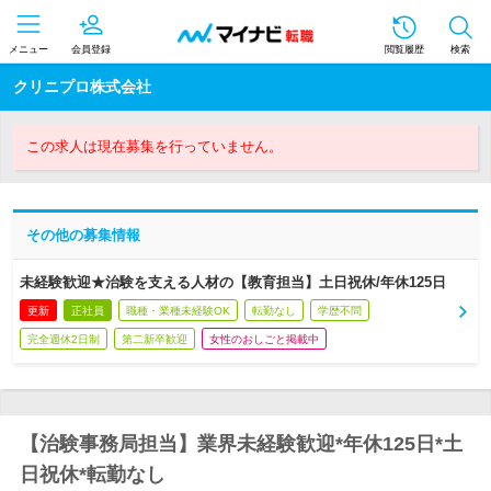
メニュー
会員登録
閲覧履歴
検索
クリニプロ株式会社
この求人は現在募集を行っていません。
その他の募集情報
未経験歓迎★治験を支える人材の【教育担当】土日祝休/年休125日
更新
正社員
職種・業種未経験OK
転勤なし
学歴不問
完全週休2日制
第二新卒歓迎
女性のおしごと掲載中
【治験事務局担当】業界未経験歓迎*年休125日*土
日祝休*転勤なし