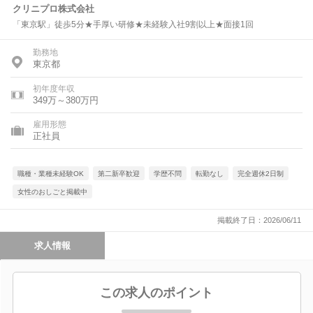
クリニプロ株式会社
「東京駅」徒歩5分★手厚い研修★未経験入社9割以上★面接1回
勤務地
東京都
初年度年収
349万～380万円
雇用形態
正社員
職種・業種未経験OK
第二新卒歓迎
学歴不問
転勤なし
完全週休2日制
女性のおしごと掲載中
掲載終了日：2026/06/11
求人情報
この求人のポイント