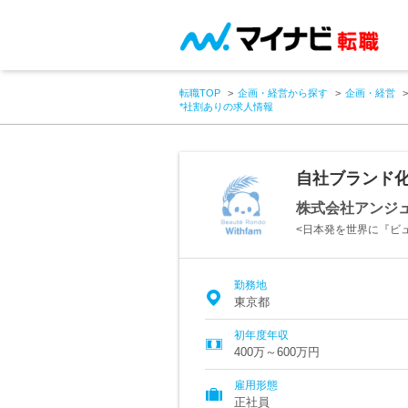
転職TOP
企画・経営から探す
企画・経営
*社割ありの求人情報
自社ブランド化
株式会社アンジ
<日本発を世界に『ビュ
勤務地
東京都
初年度年収
400万～600万円
雇用形態
正社員