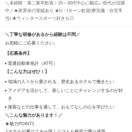
＼未経験・第二新卒歓迎！20～30代中心に幅広い世代が活躍
中／★産育休の実績あり ★U・Iターン歓迎(寮完備・住宅手
当) ★ウィンタースポーツ好きも◎
＼丁寧な研修があるから経験は不問／
お気軽にご応募ください。
【応募条件】
普通自動車免許（AT可）
【こんな方はぜひ！】
地域の人々から愛される、歴史あるホテルで働きたい
アイデアを活かして、新しいことにチャレンジするのが好
き
接客などの仕事を通して、おもてなしの心を学びたい
＼こんな魅力があります！／
★魅力POINT1
└ホテルの裏はスキー場！リフトも格安で乗り放題。