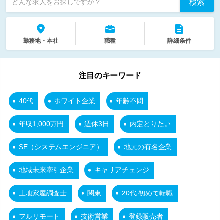
検索
どんな求人をお探しですか？
勤務地・本社
職種
詳細条件
注目のキーワード
40代
ホワイト企業
年齢不問
年収1,000万円
週休3日
内定とりたい
SE（システムエンジニア）
地元の有名企業
地域未来牽引企業
キャリアチェンジ
土地家屋調査士
関東
20代 初めて転職
フルリモート
技術営業
登録販売者