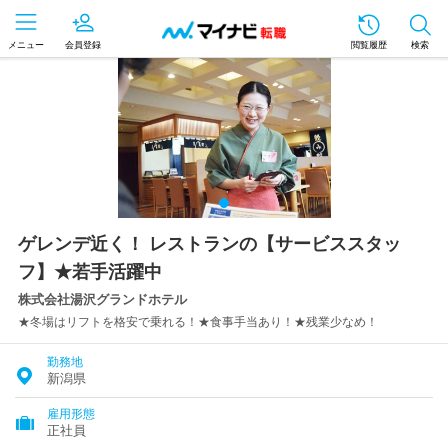
メニュー
会員登録
閲覧履歴
検索
ゲレンデ近く！ レストランの【サービススタッ
フ】★若手活躍中
株式会社湯沢グランドホテル
★冬場はリフトを格安で乗れる！★食事手当あり！★残業少なめ！
勤務地
新潟県
雇用形態
正社員