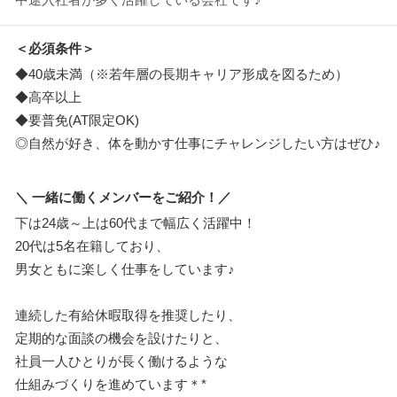
＜必須条件＞
◆40歳未満（※若年層の長期キャリア形成を図るため）
◆高卒以上
◆要普免(AT限定OK)
◎自然が好き、体を動かす仕事にチャレンジしたい方はぜひ♪
＼ 一緒に働くメンバーをご紹介！／
下は24歳～上は60代まで幅広く活躍中！
20代は5名在籍しており、
男女ともに楽しく仕事をしています♪
連続した有給休暇取得を推奨したり、
定期的な面談の機会を設けたりと、
社員一人ひとりが長く働けるような
仕組みづくりを進めています＊*