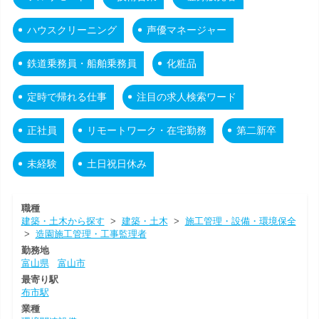
ハウスクリーニング
声優マネージャー
鉄道乗務員・船舶乗務員
化粧品
定時で帰れる仕事
注目の求人検索ワード
正社員
リモートワーク・在宅勤務
第二新卒
未経験
土日祝日休み
職種
建築・土木から探す
>
建築・土木
>
施工管理・設備・環境保全
>
造園施工管理・工事監理者
勤務地
富山県
富山市
最寄り駅
布市駅
業種