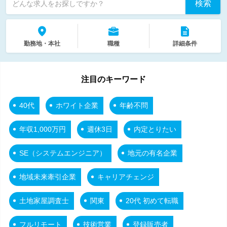
検索
どんな求人をお探しですか？
勤務地・本社
職種
詳細条件
注目のキーワード
40代
ホワイト企業
年齢不問
年収1,000万円
週休3日
内定とりたい
SE（システムエンジニア）
地元の有名企業
地域未来牽引企業
キャリアチェンジ
土地家屋調査士
関東
20代 初めて転職
フルリモート
技術営業
登録販売者