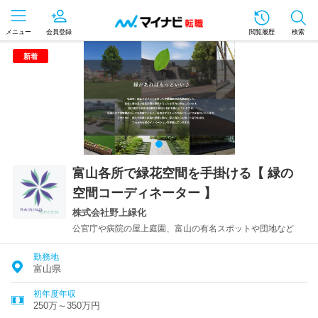
メニュー
会員登録
閲覧履歴
検索
新着
富山各所で緑花空間を手掛ける【 緑の
空間コーディネーター 】
株式会社野上緑化
公官庁や病院の屋上庭園、富山の有名スポットや団地など
勤務地
富山県
初年度年収
250万～350万円