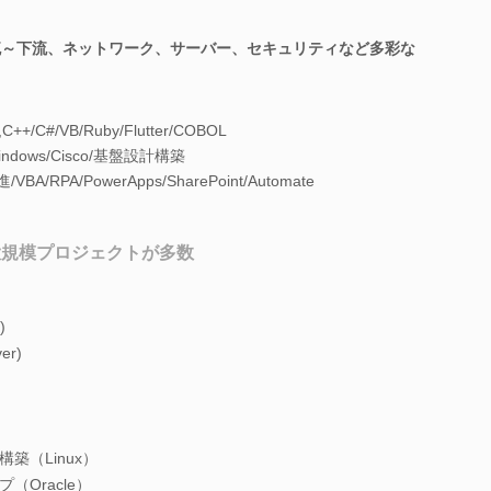
流～下流、ネットワーク、サーバー、セキュリティなど多彩な
,C++/C#/VB/Ruby/Flutter/COBOL
Windows/Cisco/基盤設計構築
/RPA/PowerApps/SharePoint/Automate
大規模プロジェクトが多数
)
er)
築（Linux）
（Oracle）