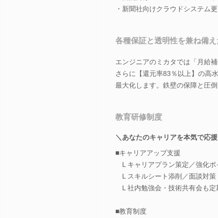
・新聞社向けクラウドシステム更改（Wi
各種保証と透明性を兼ね備え
エンジニアのミカタでは「月給補
さらに【還元率83％以上】の高
最大化します。鉄壁の保障と圧倒
教育研修制度
＼あなたのキャリアを本気で応援
■キャリアアップ支援
L キャリアプラン策定／強化ポ
L スキルシート添削／面談対策
L 社内勉強会・技術共有会も定
■教育制度