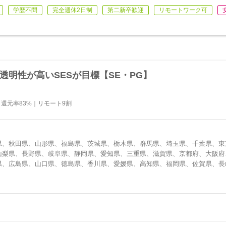
学歴不問
完全週休2日制
第二新卒歓迎
リモートワーク可
透明性が高いSESが目標【SE・PG】
｜還元率83%｜リモート9割
県、秋田県、山形県、福島県、茨城県、栃木県、群馬県、埼玉県、千葉県、東
山梨県、長野県、岐阜県、静岡県、愛知県、三重県、滋賀県、京都府、大阪府
県、広島県、山口県、徳島県、香川県、愛媛県、高知県、福岡県、佐賀県、長