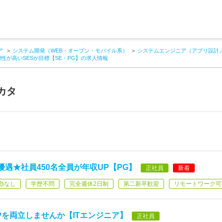
ア
システム開発（WEB・オープン・モバイル系）
システムエンジニア（アプリ設計
性が高いSESが目標【SE・PG】の求人情報
カタ
遇★社員450名全員が年収UP【PG】
正社員
新着
勤なし
学歴不問
完全週休2日制
第二新卒歓迎
リモートワーク可
Pを両立しませんか【ITエンジニア】
正社員