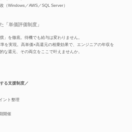
ndows／AWS／SQL Server）
た「単価評価制度」
償」を徹底。待機でも給与は変わりません。
水準を実現。高単価×高還元の相乗効果で、エンジニアの年収を
的な還元、その両立をここで叶えませんか。
する支援制度／
イント整理
期開催