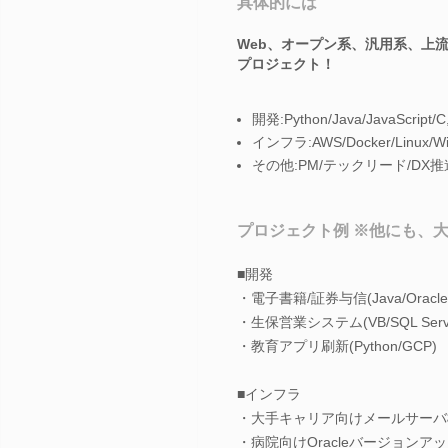
具体的には
Web、オープン系、汎用系、上
プロジェクト！
開発:Python/Java/JavaScript/C
インフラ:AWS/Docker/Linux/
その他:PM/テックリード/DX推進/VBA
プロジェクト例 ※他にも、
■開発
・電子書籍/証券与信(Java/Oracle
・生保営業システム(VB/SQL Serv
・教育アプリ刷新(Python/GCP)
■インフラ
・大手キャリア向けメールサーバ構
・病院向けOracleバージョンアップ