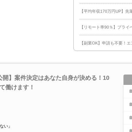
【平均年収170万円UP】先
【リモート率90％】プライ
【副業OK】申請も不要！エ
公開】案件決定はあなた自身が決める！10
って働けます！
ない」