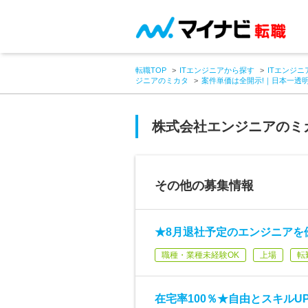
転職TOP
ITエンジニアから探す
ITエンジニ
ジニアのミカタ
案件単価は全開示!｜日本一透明
株式会社エンジニアのミ
その他の募集情報
★8月退社予定のエンジニアを優
職種・業種未経験OK
上場
転
在宅率100％★自由とスキルU