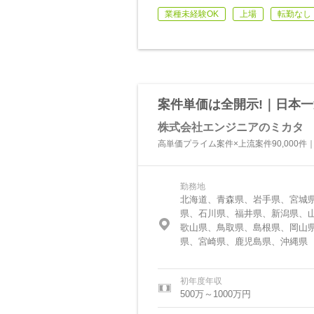
業種未経験OK
上場
転勤なし
案件単価は全開示!｜日本一
株式会社エンジニアのミカタ
高単価プライム案件×上流案件90,000件
勤務地
北海道、青森県、岩手県、宮城
県、石川県、福井県、新潟県、
歌山県、鳥取県、島根県、岡山
県、宮崎県、鹿児島県、沖縄県
初年度年収
500万～1000万円