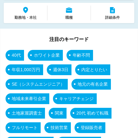
勤務地・本社
職種
詳細条件
注目のキーワード
40代
ホワイト企業
年齢不問
年収1,000万円
週休3日
内定とりたい
SE（システムエンジニア）
地元の有名企業
地域未来牽引企業
キャリアチェンジ
土地家屋調査士
関東
20代 初めて転職
フルリモート
技術営業
登録販売者