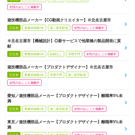
女性のおしごと掲載中
遊技機部品メーカー【CG動画クリエイター】※北名古屋市
正社員
業種未経験OK
第二新卒歓迎
女性のおしごと掲載中
※北名古屋市【機械設計】◎新サービスで他業種の製品開発に貢
献
正社員
業種未経験OK
転勤なし
学歴不問
女性のおしごと掲載中
遊技機部品メーカー【プロダクトデザイナー】※北名古屋市
正社員
業種未経験OK
学歴不問
第二新卒歓迎
女性のおしごと掲載中
愛知／遊技機部品メーカー【プロダクトデザイナー】離職率5%未
満
正社員
業種未経験OK
第二新卒歓迎
女性のおしごと掲載中
東京／遊技機部品メーカー【プロダクトデザイナー】離職率5%未
満