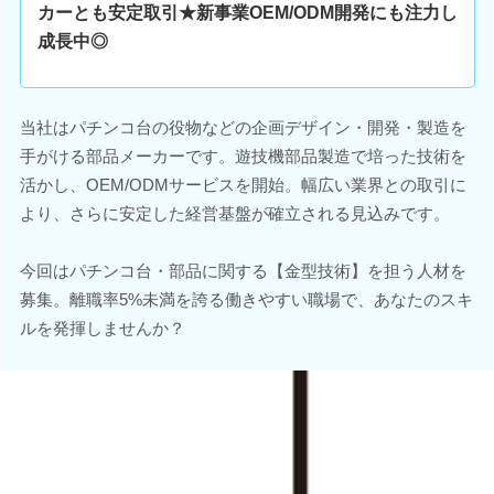
カーとも安定取引★新事業OEM/ODM開発にも注力し
成長中◎
当社はパチンコ台の役物などの企画デザイン・開発・製造を
手がける部品メーカーです。遊技機部品製造で培った技術を
活かし、OEM/ODMサービスを開始。幅広い業界との取引に
より、さらに安定した経営基盤が確立される見込みです。
今回はパチンコ台・部品に関する【金型技術】を担う人材を
募集。離職率5%未満を誇る働きやすい職場で、あなたのスキ
ルを発揮しませんか？