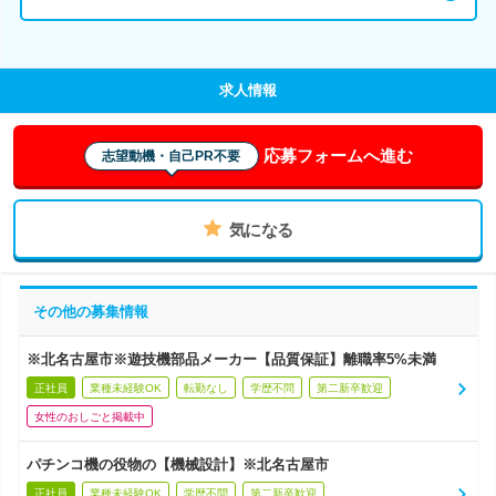
求人情報
応募フォームへ進む
志望動機・自己PR不要
気になる
その他の募集情報
※北名古屋市※遊技機部品メーカー【品質保証】離職率5%未満
正社員
業種未経験OK
転勤なし
学歴不問
第二新卒歓迎
女性のおしごと掲載中
パチンコ機の役物の【機械設計】※北名古屋市
正社員
業種未経験OK
学歴不問
第二新卒歓迎