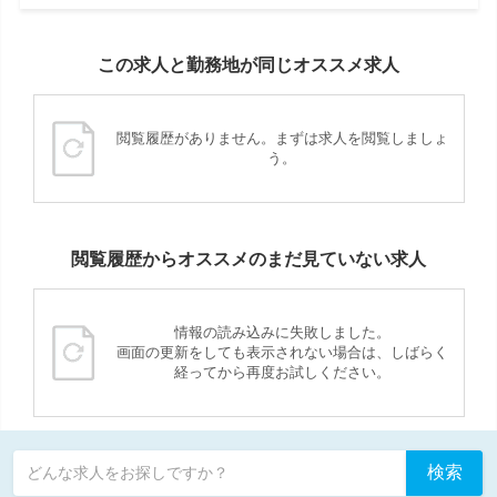
この求人と勤務地が同じオススメ求人
閲覧履歴がありません。まずは求人を閲覧しましょ
う。
閲覧履歴からオススメのまだ見ていない求人
情報の読み込みに失敗しました。
画面の更新をしても表示されない場合は、しばらく
経ってから再度お試しください。
検索
どんな求人をお探しですか？