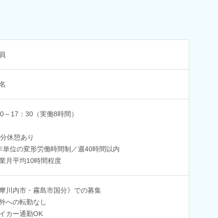
員
名
00～17：30（実働8時間）
0分休憩あり
年単位の変形労働時間制／週40時間以内
業月平均10時間程度
摩川内市・霧島市国分》での募集
外への転勤なし
イカー通勤OK