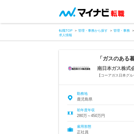
転職TOP
管理・事務から探す
管理・事務
求人情報
「ガスのある
南日本ガス株式
【コーアガス日本グル
勤務地
鹿児島県
初年度年収
280万～450万円
雇用形態
正社員