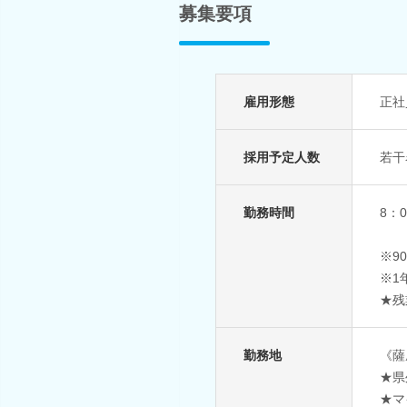
募集要項
雇用形態
正社
採用予定人数
若干
勤務時間
8：
※9
※1
★残
勤務地
《薩
★県
★マ