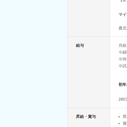
マイ
鹿児
給与
月給1
※経
※待
※試
初年
28
昇給・賞与
昇
賞