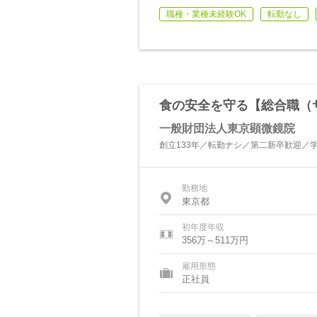
職種・業種未経験OK
転勤なし
食の安全を守る【総合職（
一般財団法人東京顕微鏡院
創立133年／転勤ナシ／第二新卒歓迎／
勤務地
東京都
初年度年収
356万～511万円
雇用形態
正社員