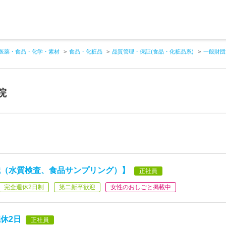
医薬・食品・化学・素材
食品・化粧品
品質管理・保証(食品・化粧品系)
一般財団
院
職（水質検査、食品サンプリング）】
正社員
完全週休2日制
第二新卒歓迎
女性のおしごと掲載中
休2日
正社員