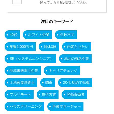
経ってから再度お試しください。
注目のキーワード
40代
ホワイト企業
年齢不問
年収1,000万円
週休3日
内定とりたい
SE（システムエンジニア）
地元の有名企業
地域未来牽引企業
キャリアチェンジ
土地家屋調査士
関東
20代 初めて転職
フルリモート
技術営業
登録販売者
ハウスクリーニング
声優マネージャー