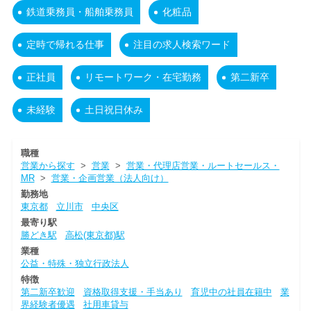
鉄道乗務員・船舶乗務員
化粧品
定時で帰れる仕事
注目の求人検索ワード
正社員
リモートワーク・在宅勤務
第二新卒
未経験
土日祝日休み
職種
営業から探す
>
営業
>
営業・代理店営業・ルートセールス・
MR
>
営業・企画営業（法人向け）
勤務地
東京都
立川市
中央区
最寄り駅
勝どき駅
高松(東京都)駅
業種
公益・特殊・独立行政法人
特徴
第二新卒歓迎
資格取得支援・手当あり
育児中の社員在籍中
業
界経験者優遇
社用車貸与