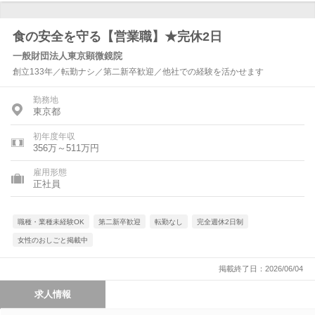
食の安全を守る【営業職】★完休2日
一般財団法人東京顕微鏡院
創立133年／転勤ナシ／第二新卒歓迎／他社での経験を活かせます
勤務地
東京都
初年度年収
356万～511万円
雇用形態
正社員
職種・業種未経験OK
第二新卒歓迎
転勤なし
完全週休2日制
女性のおしごと掲載中
掲載終了日：2026/06/04
求人情報