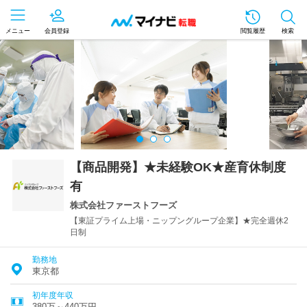
メニュー
会員登録
閲覧履歴
検索
【商品開発】★未経験OK★産育休制度
有
株式会社ファーストフーズ
【東証プライム上場・ニップングループ企業】★完全週休2
日制
勤務地
東京都
初年度年収
380万～440万円