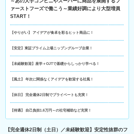
～あの大手コンビニやスーパーに商品を展開するフ
ァーストフーズで働こう～業績好調により大型増員
START！
【やりがい】 アイデアが食卓を彩るヒット商品に！
【安定】東証プライム上場ニップングループ企業！
【未経験歓迎】座学＋OJTで基礎からしっかり学べる！
【風土】 年次に関係なくアイデアを歓迎する社風！
【休日】 完全週休2日制でプライベートも充実！
【待遇】 自己負担1.6万円～の社宅補助など充実！
【完全週休2日制（土日）／未経験歓迎】安定性抜群のフ