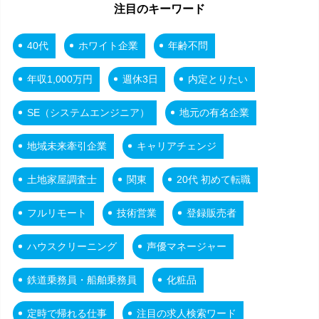
注目のキーワード
40代
ホワイト企業
年齢不問
年収1,000万円
週休3日
内定とりたい
SE（システムエンジニア）
地元の有名企業
地域未来牽引企業
キャリアチェンジ
土地家屋調査士
関東
20代 初めて転職
フルリモート
技術営業
登録販売者
ハウスクリーニング
声優マネージャー
鉄道乗務員・船舶乗務員
化粧品
定時で帰れる仕事
注目の求人検索ワード