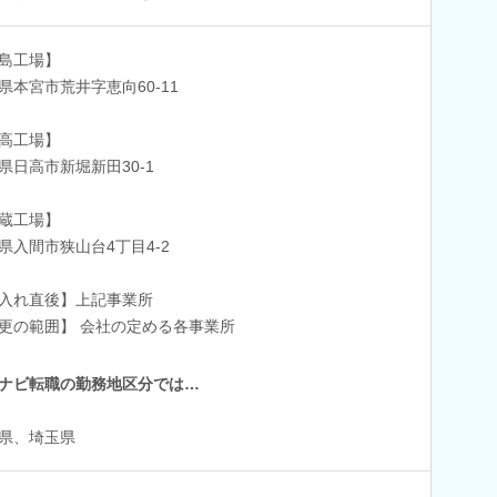
島工場】
県本宮市荒井字恵向60-11
高工場】
県日高市新堀新田30-1
蔵工場】
県入間市狭山台4丁目4-2
入れ直後】上記事業所
更の範囲】 会社の定める各事業所
ナビ転職の勤務地区分では…
県、埼玉県