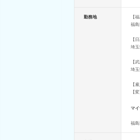
勤務地
【福
福島
【日
埼玉
【武
埼玉
【雇
【変
マイ
福島