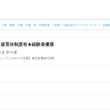
人事・総務・法務・広報・IR・内部監査
総務
株式会社ファーストフーズ
【総務
★産育休制度有★経験者優遇
ストフーズ
ニップングループ企業】★完全週休2日制