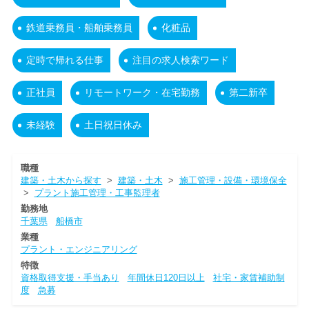
鉄道乗務員・船舶乗務員
化粧品
定時で帰れる仕事
注目の求人検索ワード
正社員
リモートワーク・在宅勤務
第二新卒
未経験
土日祝日休み
職種
建築・土木から探す
>
建築・土木
>
施工管理・設備・環境保全
>
プラント施工管理・工事監理者
勤務地
千葉県
船橋市
業種
プラント・エンジニアリング
特徴
資格取得支援・手当あり
年間休日120日以上
社宅・家賃補助制
度
急募