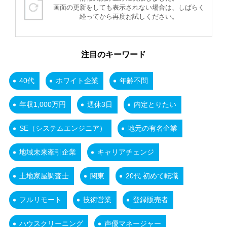
画面の更新をしても表示されない場合は、しばらく
経ってから再度お試しください。
注目のキーワード
40代
ホワイト企業
年齢不問
年収1,000万円
週休3日
内定とりたい
SE（システムエンジニア）
地元の有名企業
地域未来牽引企業
キャリアチェンジ
土地家屋調査士
関東
20代 初めて転職
フルリモート
技術営業
登録販売者
ハウスクリーニング
声優マネージャー