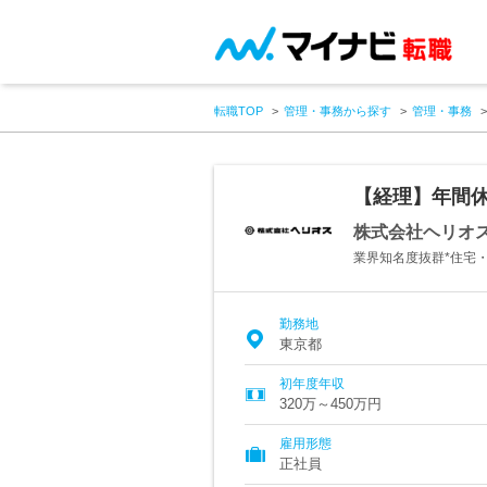
転職TOP
管理・事務から探す
管理・事務
【経理】年間休
株式会社ヘリオ
業界知名度抜群*住宅
勤務地
東京都
初年度年収
320万～450万円
雇用形態
正社員