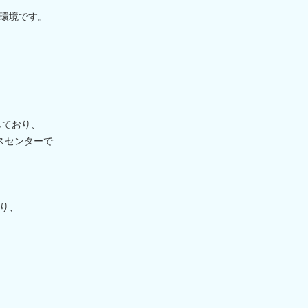
環境です。
しており、
スセンターで
り、