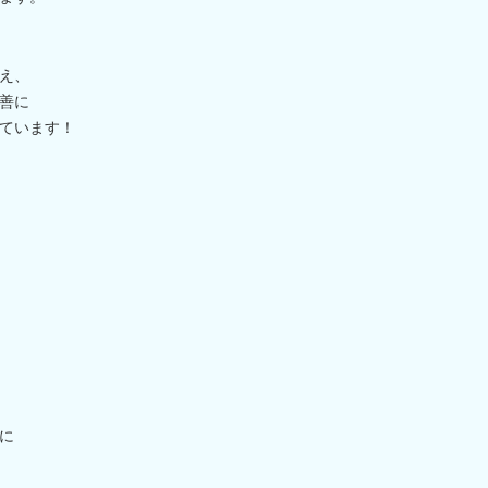
え、
善に
ています！
に