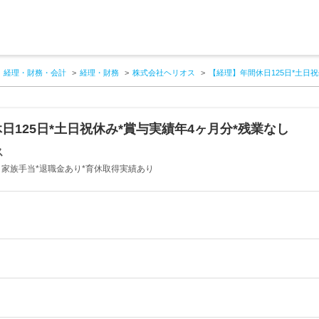
経理・財務・会計
経理・財務
株式会社ヘリオス
【経理】年間休日125日*土日
日125日*土日祝休み*賞与実績年4ヶ月分*残業なし
ス
・家族手当*退職金あり*育休取得実績あり