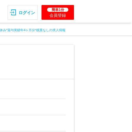
簡単1分
ログイン
会員登録
祝休み*賞与実績年4ヶ月分*残業なしの求人情報