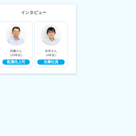
インタビュー
内藤さん
永井さん
（20年目）
（4年目）
配属先上司
先輩社員