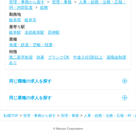
管理・事務から探す
>
管理・事務
>
人事・総務・法務・広報・
IR・内部監査
>
総務
勤務地
岐阜県
岐阜市
最寄り駅
岐阜駅
名鉄岐阜駅
田神駅
業種
海運・鉄道・空輸・陸運
特徴
第二新卒歓迎
急募
ブランクOK
中途入社5割以上
退職金制度
あり
同じ職種の求人を探す
同じ業種の求人を探す
転職TOP
管理・事務から探す
管理・事務
人事・総務・法務・広報・IR・
© Mynavi Corporation