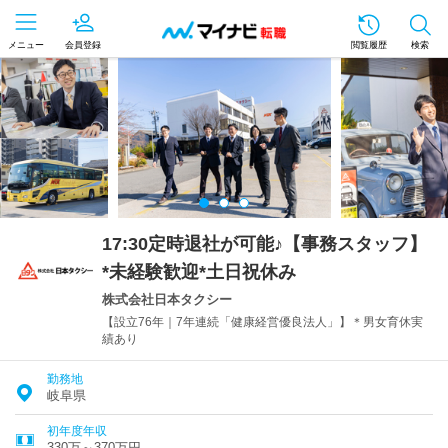
メニュー
会員登録
閲覧履歴
検索
17:30定時退社が可能♪【事務スタッフ】
*未経験歓迎*土日祝休み
株式会社日本タクシー
【設立76年｜7年連続「健康経営優良法人」】＊男女育休実
績あり
勤務地
岐阜県
初年度年収
330万～370万円