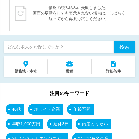
情報の読み込みに失敗しました。
画面の更新をしても表示されない場合は、しばらく
経ってから再度お試しください。
検索
どんな求人をお探しですか？
勤務地・本社
職種
詳細条件
注目のキーワード
40代
ホワイト企業
年齢不問
年収1,000万円
週休3日
内定とりたい
SE（システムエンジニア）
地元の有名企業