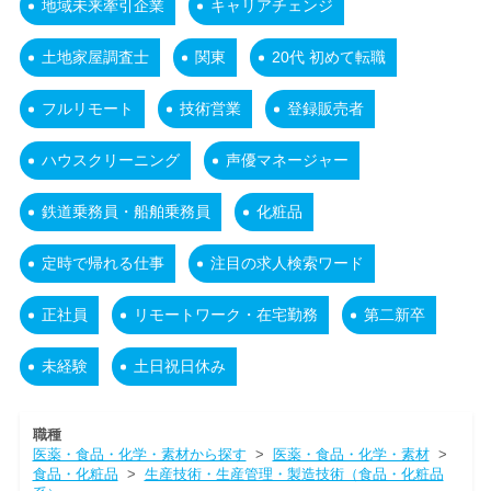
地域未来牽引企業
キャリアチェンジ
土地家屋調査士
関東
20代 初めて転職
フルリモート
技術営業
登録販売者
ハウスクリーニング
声優マネージャー
鉄道乗務員・船舶乗務員
化粧品
定時で帰れる仕事
注目の求人検索ワード
正社員
リモートワーク・在宅勤務
第二新卒
未経験
土日祝日休み
職種
医薬・食品・化学・素材から探す
>
医薬・食品・化学・素材
>
食品・化粧品
>
生産技術・生産管理・製造技術（食品・化粧品