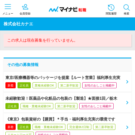
メニュー
会員登録
閲覧履歴
検索
株式会社カナエ
この求人は現在募集を行っていません。
その他の募集情報
東京/医療機器等のパッケージを提案【ルート営業】福利厚生充実
新着
正社員
業種未経験OK
第二新卒歓迎
女性のおしごと掲載中
未経験歓迎！医薬品や化粧品の包装の【製造】★面接1回／栃木
正社員
職種・業種未経験OK
第二新卒歓迎
女性のおしごと掲載中
《東京》包装資材の【購買】＊手当・福利厚生充実の環境です
新着
正社員
職種・業種未経験OK
完全週休2日制
第二新卒歓迎
リモートワーク可
女性のおしごと掲載中