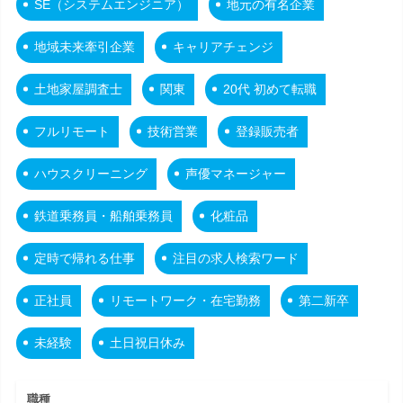
SE（システムエンジニア）
地元の有名企業
地域未来牽引企業
キャリアチェンジ
土地家屋調査士
関東
20代 初めて転職
フルリモート
技術営業
登録販売者
ハウスクリーニング
声優マネージャー
鉄道乗務員・船舶乗務員
化粧品
定時で帰れる仕事
注目の求人検索ワード
正社員
リモートワーク・在宅勤務
第二新卒
未経験
土日祝日休み
職種