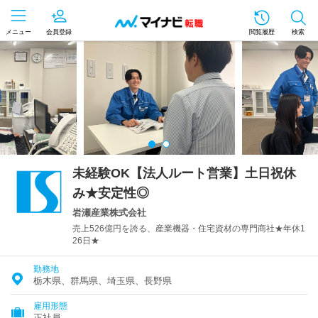
メニュー
会員登録
閲覧履歴
検索
未経験OK【法人ルート営業】土日祝休
み★安定性◎
岩瀬産業株式会社
売上526億円を誇る、産業機器・住宅資材の専門商社★年休1
26日★
勤務地
栃木県、群馬県、埼玉県、長野県
雇用形態
正社員