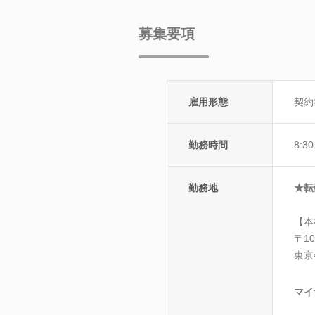
募集要項
雇用形態
契約
勤務時間
8:3
勤務地
★転
【本
〒10
東京
マイ