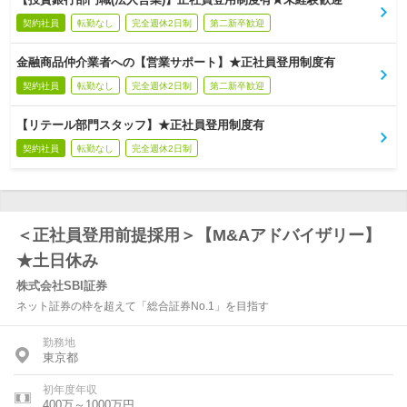
契約社員
転勤なし
完全週休2日制
第二新卒歓迎
金融商品仲介業者への【営業サポート】★正社員登用制度有
契約社員
転勤なし
完全週休2日制
第二新卒歓迎
【リテール部門スタッフ】★正社員登用制度有
契約社員
転勤なし
完全週休2日制
＜正社員登用前提採用＞【M&Aアドバイザリー】
★土日休み
株式会社SBI証券
ネット証券の枠を超えて「総合証券No.1」を目指す
勤務地
東京都
初年度年収
400万～1000万円