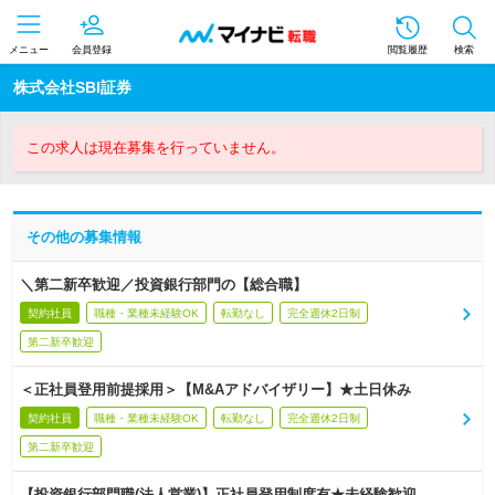
メニュー
会員登録
閲覧履歴
検索
株式会社SBI証券
この求人は現在募集を行っていません。
その他の募集情報
＼第二新卒歓迎／投資銀行部門の【総合職】
契約社員
職種・業種未経験OK
転勤なし
完全週休2日制
第二新卒歓迎
＜正社員登用前提採用＞【M&Aアドバイザリー】★土日休み
契約社員
職種・業種未経験OK
転勤なし
完全週休2日制
第二新卒歓迎
【投資銀行部門職(法人営業)】正社員登用制度有★未経験歓迎