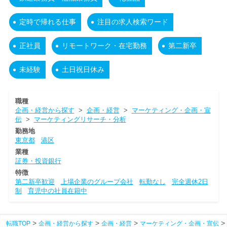
定時で帰れる仕事
注目の求人検索ワード
正社員
リモートワーク・在宅勤務
第二新卒
未経験
土日祝日休み
職種
企画・経営から探す
>
企画・経営
>
マーケティング・企画・宣
伝
>
マーケティングリサーチ・分析
勤務地
東京都
港区
業種
証券・投資銀行
特徴
第二新卒歓迎
上場企業のグループ会社
転勤なし
完全週休2日
制
育児中の社員在籍中
転職TOP
企画・経営から探す
企画・経営
マーケティング・企画・宣伝