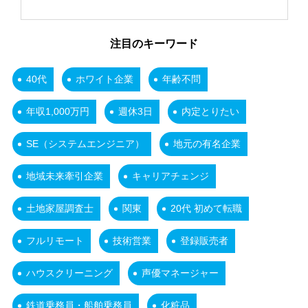
注目のキーワード
40代
ホワイト企業
年齢不問
年収1,000万円
週休3日
内定とりたい
SE（システムエンジニア）
地元の有名企業
地域未来牽引企業
キャリアチェンジ
土地家屋調査士
関東
20代 初めて転職
フルリモート
技術営業
登録販売者
ハウスクリーニング
声優マネージャー
鉄道乗務員・船舶乗務員
化粧品