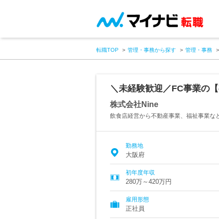
転職TOP
管理・事務から探す
管理・事務
＼未経験歓迎／FC事業の【
株式会社Nine
飲食店経営から不動産事業、福祉事業な
勤務地
大阪府
初年度年収
280万～420万円
雇用形態
正社員