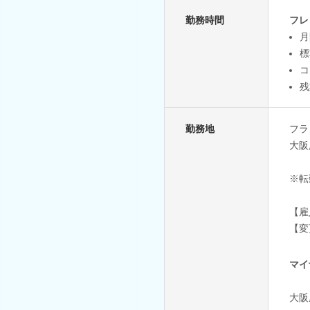
勤務時間
フレ
月
標
コ
残
勤務地
フラ
大阪
※転
【雇
【変
マイ
大阪