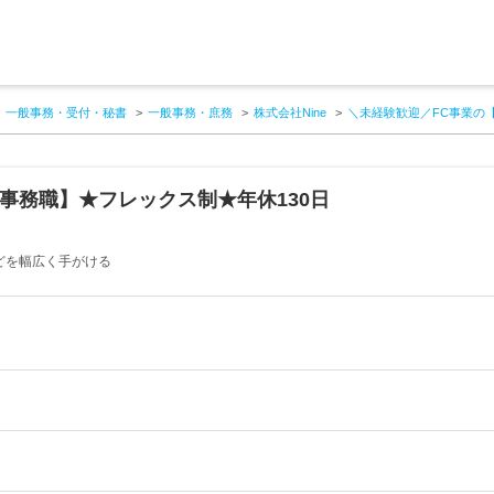
一般事務・受付・秘書
一般事務・庶務
株式会社Nine
＼未経験歓迎／FC事業の
事務職】★フレックス制★年休130日
どを幅広く手がける