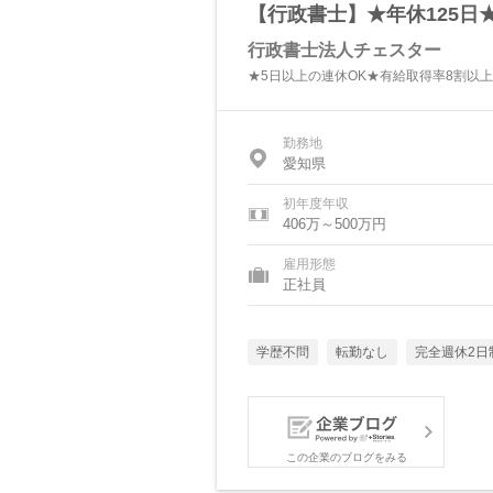
【行政書士】★年休125日★
行政書士法人チェスター
★5日以上の連休OK★有給取得率8割以上
勤務地
愛知県
初年度年収
406万～500万円
雇用形態
正社員
学歴不問
転勤なし
完全週休2日
この企業のブログをみる