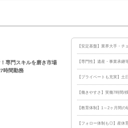
【安定基盤】業界大手・チ
【専門性】遺産・事業承継
所！専門スキルを磨き市場
7時間勤務
【プライベートも充実】土日
【働きやすさ】実働7時間/残
【教育体制】1～2ヶ月間の
【フォロー体制も◎】産休