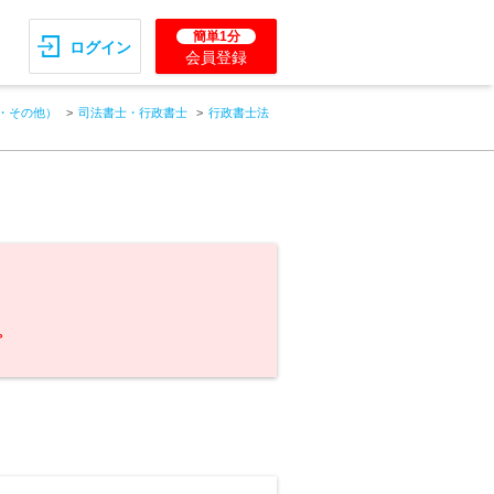
簡単1分
ログイン
会員登録
・その他）
司法書士・行政書士
行政書士法
。