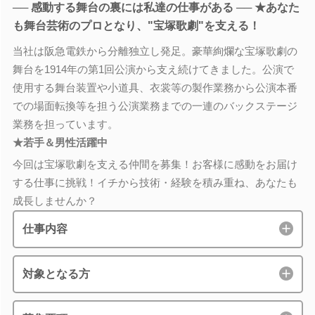
── 感動する舞台の裏には私達の仕事がある ── ★あなた
も舞台芸術のプロとなり、"宝塚歌劇"を支える！
当社は阪急電鉄から分離独立し発足。豪華絢爛な宝塚歌劇の
舞台を1914年の第1回公演から支え続けてきました。公演で
使用する舞台装置や小道具、衣裳等の製作業務から公演本番
での場面転換等を担う公演業務までの一連のバックステージ
業務を担っています。
★若手＆男性活躍中
今回は宝塚歌劇を支える仲間を募集！お客様に感動をお届け
する仕事に挑戦！イチから技術・経験を積み重ね、あなたも
成長しませんか？
仕事内容
対象となる方