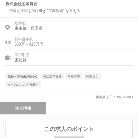
株式会社宝塚舞台
─ 伝統と技術を受け継ぎ "宝塚歌劇" を支える ─
勤務地
東京都、兵庫県
初年度年収
360万～415万円
雇用形態
正社員
職種・業種未経験OK
第二新卒歓迎
学歴不問
転勤なし
女性のおしごと掲載中
掲載終了日：2026/08/03
求人情報
この求人のポイント