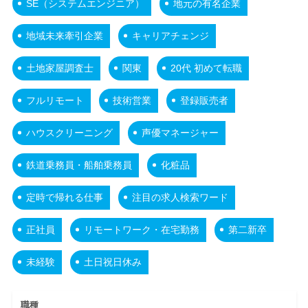
SE（システムエンジニア）
地元の有名企業
地域未来牽引企業
キャリアチェンジ
土地家屋調査士
関東
20代 初めて転職
フルリモート
技術営業
登録販売者
ハウスクリーニング
声優マネージャー
鉄道乗務員・船舶乗務員
化粧品
定時で帰れる仕事
注目の求人検索ワード
正社員
リモートワーク・在宅勤務
第二新卒
未経験
土日祝日休み
職種