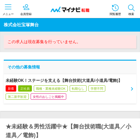
メニュー
会員登録
閲覧履歴
検索
株式会社宝塚舞台
この求人は現在募集を行っていません。
その他の募集情報
未経験OK！ステージを支える【舞台技術(大道具/小道具/電飾)】
新着
正社員
職種・業種未経験OK
転勤なし
学歴不問
第二新卒歓迎
女性のおしごと掲載中
★未経験＆男性活躍中★【舞台技術職(大道具／小
道具／電飾)】