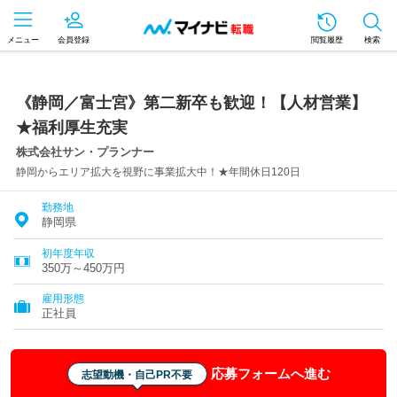
メニュー
会員登録
閲覧履歴
検索
《静岡／富士宮》第二新卒も歓迎！【人材営業】
★福利厚生充実
株式会社サン・プランナー
静岡からエリア拡大を視野に事業拡大中！★年間休日120日
勤務地
静岡県
初年度年収
350万～450万円
雇用形態
正社員
応募フォームへ進む
志望動機・自己PR不要