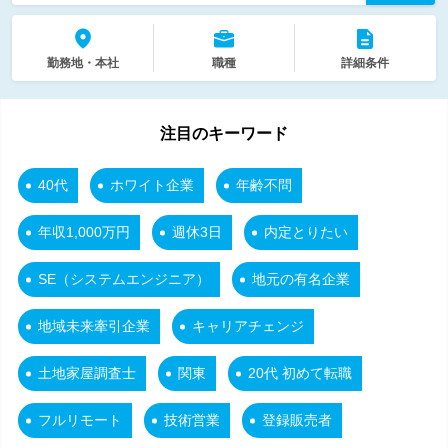
勤務地・本社
職種
詳細条件
注目のキーワード
40代
ホワイト企業
年齢不問
年収1,000万円
週休3日
内定とりたい
SE（システムエンジニア）
地元の有名企業
地域未来牽引企業
キャリアチェンジ
土地家屋調査士
関東
20代 初めて転職
フルリモート
技術営業
登録販売者