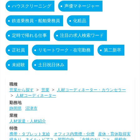
ハウスクリーニング
声優マネージャー
鉄道乗務員・船舶乗務員
化粧品
定時で帰れる仕事
注目の求人検索ワード
正社員
リモートワーク・在宅勤務
第二新卒
未経験
土日祝日休み
職種
営業から探す
>
営業
>
人材コーディネーター・カウンセラー
>
人材コーディネーター
勤務地
静岡県
沼津市
業種
人材派遣・人材紹介
特徴
携帯・タブレット支給
オフィス内禁煙・分煙
産休・育休取得実
績あり
ネイル・ピアス・髪型自由
「女性のおしごと」掲載中