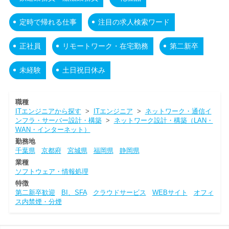
定時で帰れる仕事
注目の求人検索ワード
正社員
リモートワーク・在宅勤務
第二新卒
未経験
土日祝日休み
職種
ITエンジニアから探す
>
ITエンジニア
>
ネットワーク・通信イ
ンフラ・サーバー設計・構築
>
ネットワーク設計・構築（LAN・
WAN・インターネット）
勤務地
千葉県
京都府
宮城県
福岡県
静岡県
業種
ソフトウェア・情報処理
特徴
第二新卒歓迎
BI、SFA
クラウドサービス
WEBサイト
オフィ
ス内禁煙・分煙