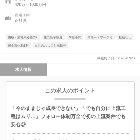
県、愛知県、三重県、滋賀県、京都府、大阪府、兵庫県、奈良
420万～1000万円
県、和歌山県、鳥取県、島根県、岡山県、広島県、山口県、徳島
県、香川県、愛媛県、高知県、福岡県、佐賀県、長崎県、熊本
雇用形態
県、大分県、宮崎県、鹿児島県、沖縄県、海外
正社員
職種・業種未経験OK
第二新卒歓迎
学歴不問
リモートワーク可
転勤なし
完全週休2日制
女性のおしごと掲載中
掲載終了日：2026/07/23
求人情報
この求人のポイント
「今のままじゃ成長できない」「でも自分に上流工
程はムリ…」フォロー体制万全で初の上流案件でも
安心◎