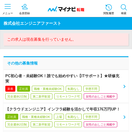
メニュー
会員登録
閲覧履歴
検索
株式会社エンジニアファースト
この求人は現在募集を行っていません。
その他の募集情報
PC初心者・未経験OK！誰でも始めやすい【ITサポート】★研修充
実
新着
正社員
職種・業種未経験OK
転勤なし
学歴不問
完全週休2日制
第二新卒歓迎
リモートワーク可
女性のおしごと掲載中
【クラウドエンジニア】インフラ経験を活かして年収176万円UP！
正社員
職種・業種未経験OK
上場
転勤なし
学歴不問
完全週休2日制
第二新卒歓迎
リモートワーク可
女性のおしごと掲載中