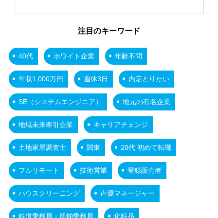
注目のキーワード
40代
ホワイト企業
年齢不問
年収1,000万円
週休3日
内定とりたい
SE（システムエンジニア）
地元の有名企業
地域未来牽引企業
キャリアチェンジ
土地家屋調査士
関東
20代 初めて転職
フルリモート
技術営業
登録販売者
ハウスクリーニング
声優マネージャー
鉄道乗務員・船舶乗務員
化粧品