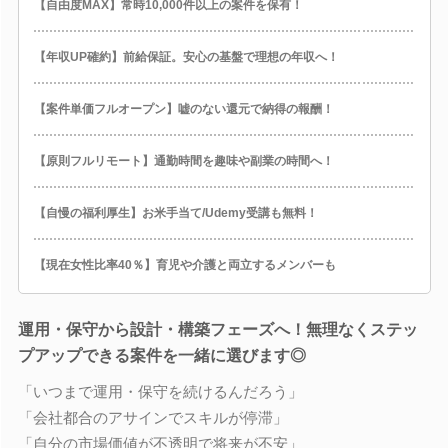
【自由度MAX】常時10,000件以上の案件を保有！
【年収UP確約】前給保証。安心の基盤で理想の年収へ！
【案件単価フルオープン】嘘のない還元で納得の報酬！
【原則フルリモート】通勤時間を趣味や副業の時間へ！
【自慢の福利厚生】お米手当て/Udemy受講も無料！
【現在女性比率40％】育児や介護と両立するメンバーも
運用・保守から設計・構築フェーズへ！無理なくステッ
プアップできる案件を一緒に選びます◎
「いつまで運用・保守を続けるんだろう」
「会社都合のアサインでスキルが停滞」
「自分の市場価値が不透明で将来が不安」