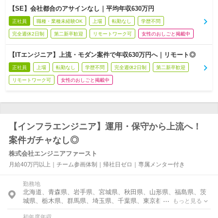
【SE】会社都合のアサインなし｜平均年収630万円
正社員
職種・業種未経験OK
上場
転勤なし
学歴不問
完全週休2日制
第二新卒歓迎
リモートワーク可
女性のおしごと掲載中
【ITエンジニア】上流・モダン案件で年収630万円へ｜リモート◎
正社員
上場
転勤なし
学歴不問
完全週休2日制
第二新卒歓迎
リモートワーク可
女性のおしごと掲載中
【インフラエンジニア】運用・保守から上流へ！
案件ガチャなし◎
株式会社エンジニアファースト
月給40万円以上｜チーム参画体制｜帰社日ゼロ｜専属メンター付き
勤務地
北海道、青森県、岩手県、宮城県、秋田県、山形県、福島県、茨
城県、栃木県、群馬県、埼玉県、千葉県、東京都、神奈川県、富
もっと見る
山県、石川県、福井県、新潟県、山梨県、長野県、岐阜県、静岡
初年度年収