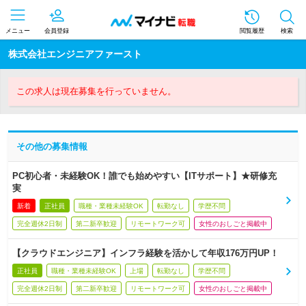
メニュー
会員登録
閲覧履歴
検索
株式会社エンジニアファースト
この求人は現在募集を行っていません。
その他の募集情報
PC初心者・未経験OK！誰でも始めやすい【ITサポート】★研修充
実
新着
正社員
職種・業種未経験OK
転勤なし
学歴不問
完全週休2日制
第二新卒歓迎
リモートワーク可
女性のおしごと掲載中
【クラウドエンジニア】インフラ経験を活かして年収176万円UP！
正社員
職種・業種未経験OK
上場
転勤なし
学歴不問
完全週休2日制
第二新卒歓迎
リモートワーク可
女性のおしごと掲載中