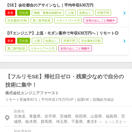
【SE】会社都合のアサインなし｜平均年収630万円
新着
正社員
職種・業種未経験OK
上場
転勤なし
学歴不問
完全週休2日制
第二新卒歓迎
リモートワーク可
女性のおしごと掲載中
【ITエンジニア】上流・モダン案件で年収630万円へ｜リモート◎
新着
正社員
上場
転勤なし
学歴不問
完全週休2日制
第二新卒歓迎
リモートワーク可
女性のおしごと掲載中
【フルリモSE】帰社日ゼロ・残業少なめで自分の
技術に集中！
株式会社エンジニアファースト
リモート実施率92％｜平均年収176万円UP｜副業OK｜前職給与保証
勤務地
北海道、青森県、岩手県、宮城県、秋田県、山形県、福島県、茨
城県、栃木県、群馬県、埼玉県、千葉県、東京都、神奈川県、富
もっと見る
山県、石川県、福井県、新潟県、山梨県、長野県、岐阜県、静岡
初年度年収