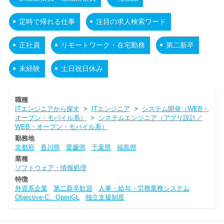
定時で帰れる仕事
注目の求人検索ワード
正社員
リモートワーク・在宅勤務
第二新卒
未経験
土日祝日休み
職種
ITエンジニアから探す
>
ITエンジニア
>
システム開発（WEB・
オープン・モバイル系）
>
システムエンジニア（アプリ設計／
WEB・オープン・モバイル系）
勤務地
京都府
香川県
愛媛県
千葉県
福島県
業種
ソフトウェア・情報処理
特徴
外資系企業
第二新卒歓迎
人事・給与・労務業務システム
Objective-C、OpenGL
独立支援制度