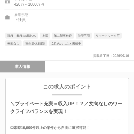
県、愛知県、三重県、滋賀県、京都府、大阪府、兵庫県、奈良
420万～1000万円
県、和歌山県、鳥取県、島根県、岡山県、広島県、山口県、徳島
県、香川県、愛媛県、高知県、佐賀県、長崎県、熊本県、大分
雇用形態
県、宮崎県、鹿児島県、沖縄県、海外
正社員
職種・業種未経験OK
上場
第二新卒歓迎
学歴不問
リモートワーク可
転勤なし
完全週休2日制
女性のおしごと掲載中
掲載終了日：2026/07/16
求人情報
この求人のポイント
＼プライベート充実＝収入UP！？／文句なしのワー
クライフバランスを実現！
◎常時10,000件以上の案件から自由に選択可能！