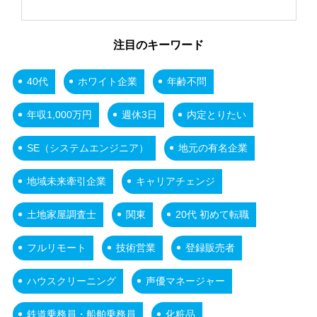
注目のキーワード
40代
ホワイト企業
年齢不問
年収1,000万円
週休3日
内定とりたい
SE（システムエンジニア）
地元の有名企業
地域未来牽引企業
キャリアチェンジ
土地家屋調査士
関東
20代 初めて転職
フルリモート
技術営業
登録販売者
ハウスクリーニング
声優マネージャー
鉄道乗務員・船舶乗務員
化粧品