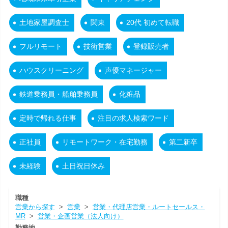
土地家屋調査士
関東
20代 初めて転職
フルリモート
技術営業
登録販売者
ハウスクリーニング
声優マネージャー
鉄道乗務員・船舶乗務員
化粧品
定時で帰れる仕事
注目の求人検索ワード
正社員
リモートワーク・在宅勤務
第二新卒
未経験
土日祝日休み
職種
営業から探す
>
営業
>
営業・代理店営業・ルートセールス・
MR
>
営業・企画営業（法人向け）
勤務地