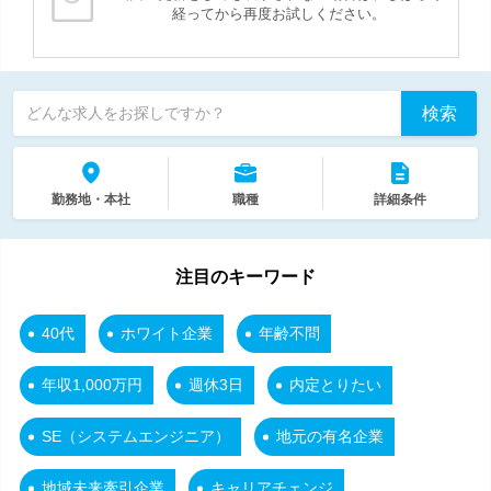
経ってから再度お試しください。
検索
どんな求人をお探しですか？
勤務地・本社
職種
詳細条件
注目のキーワード
40代
ホワイト企業
年齢不問
年収1,000万円
週休3日
内定とりたい
SE（システムエンジニア）
地元の有名企業
地域未来牽引企業
キャリアチェンジ