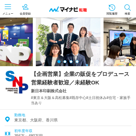
メニュー
会員登録
閲覧履歴
検索
【企画営業】企業の販促をプロデュース
営業経験者歓迎／未経験OK
新日本印刷株式会社
#東京＆大阪＆高松募集#既存中心#土日祝休み#住宅・家族手
当あり
勤務地
東京都、大阪府、香川県
初年度年収
356万～480万円