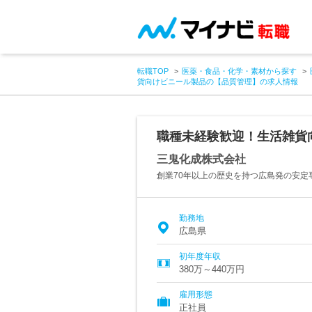
転職TOP
医薬・食品・化学・素材から探す
貨向けビニール製品の【品質管理】の求人情報
職種未経験歓迎！生活雑貨
三鬼化成株式会社
創業70年以上の歴史を持つ広島発の安定
勤務地
広島県
初年度年収
380万～440万円
雇用形態
正社員