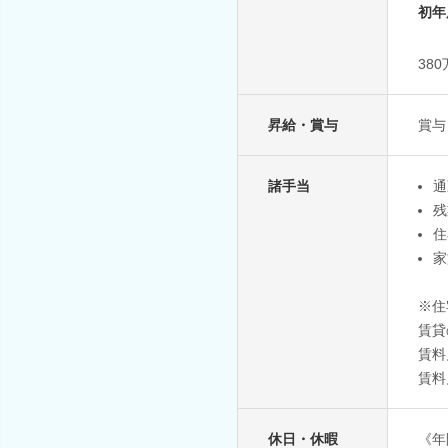
初年
38
昇給・賞与
賞与
諸手当
通
残
住
家
※住
賃貸
賃料
賃料
休日・休暇
《年