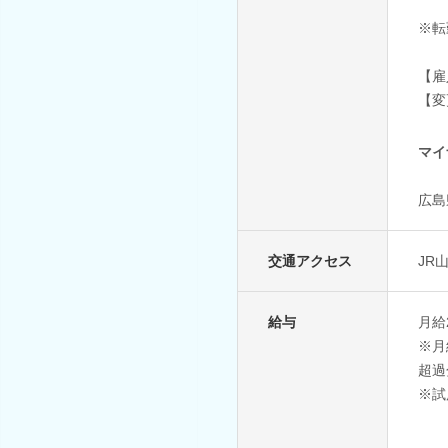
※転
【雇
【変
マイ
広島
交通アクセス
JR
給与
月給2
※月
超過
※試