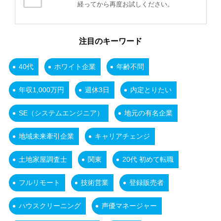
経ってから再度お試しください。
注目のキーワード
40代
ホワイト企業
年齢不問
年収1,000万円
週休3日
内定とりたい
SE（システムエンジニア）
地元の有名企業
地域未来牽引企業
キャリアチェンジ
土地家屋調査士
関東
20代 初めて転職
フルリモート
技術営業
登録販売者
ハウスクリーニング
声優マネージャー