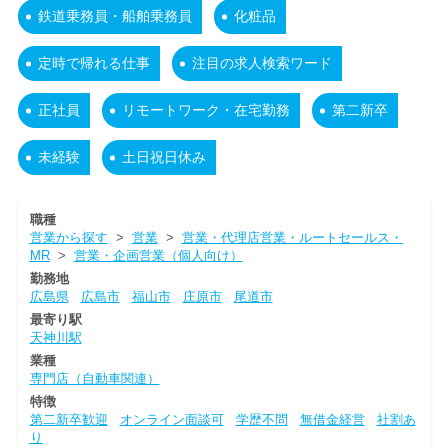
鉄道乗務員・船舶乗務員
化粧品
定時で帰れる仕事
注目の求人検索ワード
正社員
リモートワーク・在宅勤務
第二新卒
未経験
土日祝日休み
職種
営業から探す
>
営業
>
営業・代理店営業・ルートセールス・
MR
>
営業・企画営業（個人向け）
勤務地
広島県
広島市
福山市
庄原市
尾道市
最寄り駅
天神川駅
業種
専門店（自動車関連）
特徴
第二新卒歓迎
オンライン面談可
学歴不問
無借金経営
社割あ
り