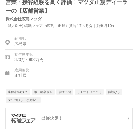
営業・接客経験を高く評価！マツダ正規ディーラ
ーの【店舗営業】
株式会社広島マツダ
《5／9(土) 転職フェア in広島に出展》賞与4.7ヵ月分｜残業月10h
勤務地
広島県
初年度年収
370万～600万円
雇用形態
正社員
業種未経験OK
第二新卒歓迎
学歴不問
リモートワーク可
転勤なし
女性のおしごと掲載中
出展決定！