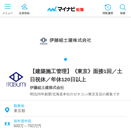
メニュー
会員登録
閲覧履歴
検索
【建築施工管理】《東京》面接1回／土
日祝休／年休120日以上
伊藤組土建株式会社
明治26年創業/北海道本社のゼネコン/東京支店の募集です
勤務地
東京都
初年度年収
600万～750万円