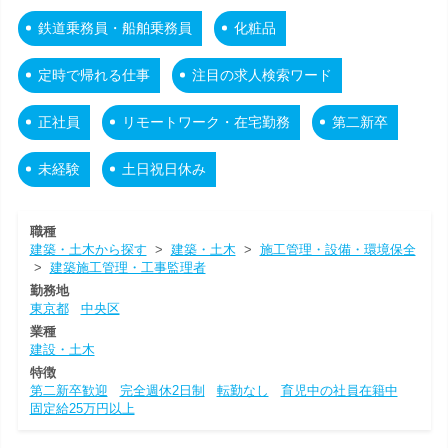
鉄道乗務員・船舶乗務員
化粧品
定時で帰れる仕事
注目の求人検索ワード
正社員
リモートワーク・在宅勤務
第二新卒
未経験
土日祝日休み
職種
建築・土木から探す
>
建築・土木
>
施工管理・設備・環境保全
>
建築施工管理・工事監理者
勤務地
東京都
中央区
業種
建設・土木
特徴
第二新卒歓迎
完全週休2日制
転勤なし
育児中の社員在籍中
固定給25万円以上