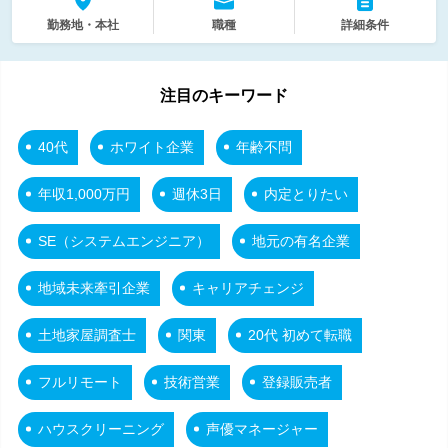
勤務地・本社
職種
詳細条件
注目のキーワード
40代
ホワイト企業
年齢不問
年収1,000万円
週休3日
内定とりたい
SE（システムエンジニア）
地元の有名企業
地域未来牽引企業
キャリアチェンジ
土地家屋調査士
関東
20代 初めて転職
フルリモート
技術営業
登録販売者
ハウスクリーニング
声優マネージャー