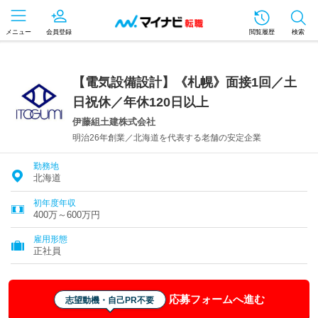
メニュー
会員登録
閲覧履歴
検索
【電気設備設計】《札幌》面接1回／土
日祝休／年休120日以上
伊藤組土建株式会社
明治26年創業／北海道を代表する老舗の安定企業
勤務地
北海道
初年度年収
400万～600万円
雇用形態
正社員
応募フォームへ進む
志望動機・自己PR不要