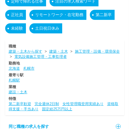
定時で帰れる仕事
注目の求人検索ワード
正社員
リモートワーク・在宅勤務
第二新卒
未経験
土日祝日休み
職種
建築・土木から探す
>
建築・土木
>
施工管理・設備・環境保全
>
電気設備施工管理・工事監理者
勤務地
北海道
札幌市
最寄り駅
札幌駅
業種
建設・土木
特徴
第二新卒歓迎
完全週休2日制
女性管理職登用実績あり
資格取
得支援・手当あり
固定給25万円以上
同じ職種の求人を探す