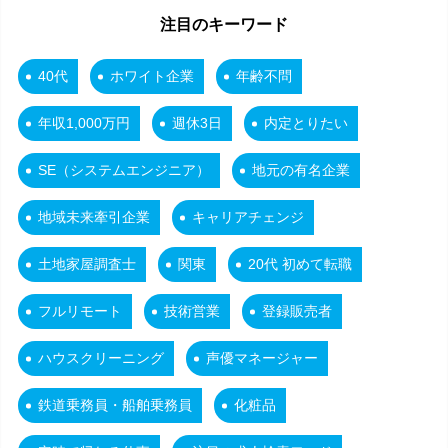
注目のキーワード
40代
ホワイト企業
年齢不問
年収1,000万円
週休3日
内定とりたい
SE（システムエンジニア）
地元の有名企業
地域未来牽引企業
キャリアチェンジ
土地家屋調査士
関東
20代 初めて転職
フルリモート
技術営業
登録販売者
ハウスクリーニング
声優マネージャー
鉄道乗務員・船舶乗務員
化粧品