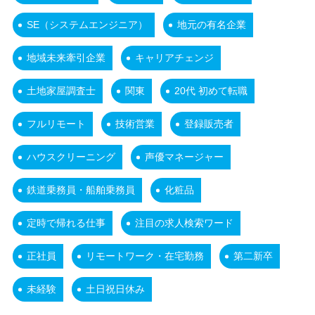
SE（システムエンジニア）
地元の有名企業
地域未来牽引企業
キャリアチェンジ
土地家屋調査士
関東
20代 初めて転職
フルリモート
技術営業
登録販売者
ハウスクリーニング
声優マネージャー
鉄道乗務員・船舶乗務員
化粧品
定時で帰れる仕事
注目の求人検索ワード
正社員
リモートワーク・在宅勤務
第二新卒
未経験
土日祝日休み