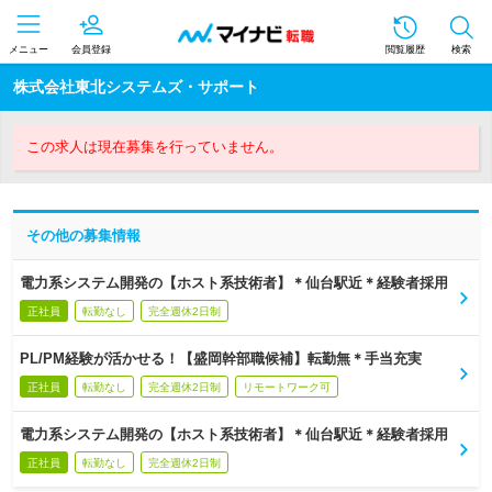
メニュー
会員登録
閲覧履歴
検索
株式会社東北システムズ・サポート
この求人は現在募集を行っていません。
その他の募集情報
電力系システム開発の【ホスト系技術者】＊仙台駅近＊経験者採用
正社員
転勤なし
完全週休2日制
PL/PM経験が活かせる！【盛岡幹部職候補】転勤無＊手当充実
正社員
転勤なし
完全週休2日制
リモートワーク可
電力系システム開発の【ホスト系技術者】＊仙台駅近＊経験者採用
正社員
転勤なし
完全週休2日制