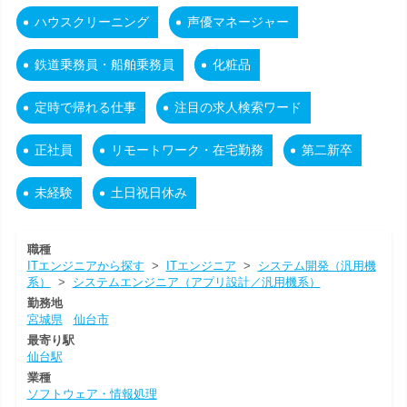
ハウスクリーニング
声優マネージャー
鉄道乗務員・船舶乗務員
化粧品
定時で帰れる仕事
注目の求人検索ワード
正社員
リモートワーク・在宅勤務
第二新卒
未経験
土日祝日休み
職種
ITエンジニアから探す
>
ITエンジニア
>
システム開発（汎用機
系）
>
システムエンジニア（アプリ設計／汎用機系）
勤務地
宮城県
仙台市
最寄り駅
仙台駅
業種
ソフトウェア・情報処理