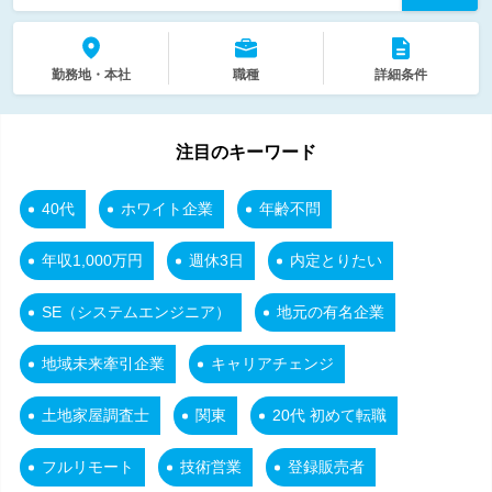
勤務地・本社
職種
詳細条件
注目のキーワード
40代
ホワイト企業
年齢不問
年収1,000万円
週休3日
内定とりたい
SE（システムエンジニア）
地元の有名企業
地域未来牽引企業
キャリアチェンジ
土地家屋調査士
関東
20代 初めて転職
フルリモート
技術営業
登録販売者