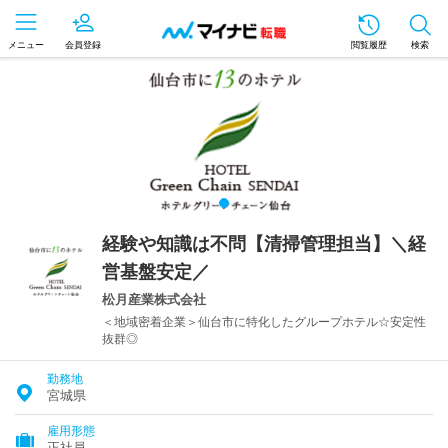
メニュー
会員登録
閲覧履歴
検索
経験や知識は不問【清掃管理担当】＼経
営基盤安定／
松月産業株式会社
＜地域密着企業＞仙台市に特化したグループホテル☆安定性
抜群◎
勤務地
宮城県
雇用形態
正社員