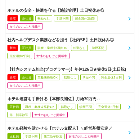
ホテルの安全・快適を守る【施設管理】土日祝休み◎
新着
正社員
転勤なし
学歴不問
完全週休2日制
女性のおしごと掲載中
社内ヘルプデスク業務などを担う【社内SE】土日祝休み◎
新着
正社員
職種・業種未経験OK
転勤なし
学歴不問
完全週休2日制
女性のおしごと掲載中
【社内システム担当(プログラマー)】年休126日★完休2日(土日祝)
新着
正社員
業種未経験OK
転勤なし
学歴不問
完全週休2日制
女性のおしごと掲載中
ホテル運営を手掛ける【本部長補佐】月給30万円～
正社員
職種・業種未経験OK
転勤なし
学歴不問
完全週休2日制
第二新卒歓迎
女性のおしごと掲載中
ホテル経験を活かせる【ホテル支配人】＼経営基盤安定／
正社員
学歴不問
第二新卒歓迎
女性のおしごと掲載中