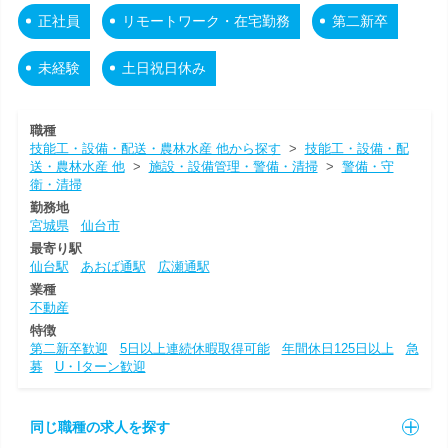
正社員
リモートワーク・在宅勤務
第二新卒
未経験
土日祝日休み
職種
技能工・設備・配送・農林水産 他から探す
>
技能工・設備・配
送・農林水産 他
>
施設・設備管理・警備・清掃
>
警備・守
衛・清掃
勤務地
宮城県
仙台市
最寄り駅
仙台駅
あおば通駅
広瀬通駅
業種
不動産
特徴
第二新卒歓迎
5日以上連続休暇取得可能
年間休日125日以上
急
募
U・Iターン歓迎
同じ職種の求人を探す