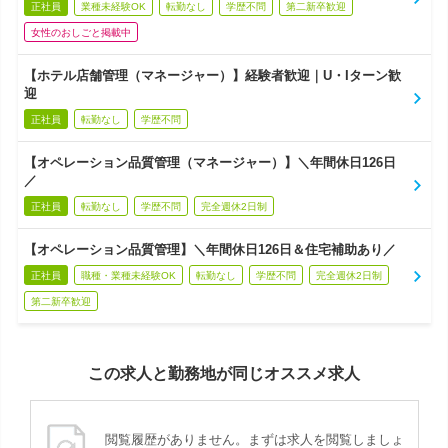
正社員
業種未経験OK
転勤なし
学歴不問
第二新卒歓迎
女性のおしごと掲載中
【ホテル店舗管理（マネージャー）】経験者歓迎｜U・Iターン歓
迎
正社員
転勤なし
学歴不問
【オペレーション品質管理（マネージャー）】＼年間休日126日
／
正社員
転勤なし
学歴不問
完全週休2日制
【オペレーション品質管理】＼年間休日126日＆住宅補助あり／
正社員
職種・業種未経験OK
転勤なし
学歴不問
完全週休2日制
第二新卒歓迎
この求人と勤務地が同じオススメ求人
閲覧履歴がありません。まずは求人を閲覧しましょ