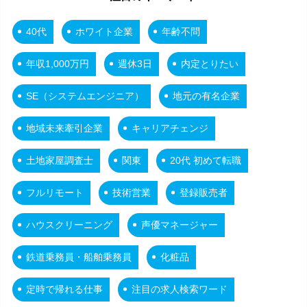
40代
ホワイト企業
年齢不問
年収1,000万円
週休3日
内定とりたい
SE（システムエンジニア）
地元の有名企業
地域未来牽引企業
キャリアチェンジ
土地家屋調査士
関東
20代 初めて転職
フルリモート
技術営業
登録販売者
ハウスクリーニング
声優マネージャー
鉄道乗務員・船舶乗務員
化粧品
定時で帰れる仕事
注目の求人検索ワード